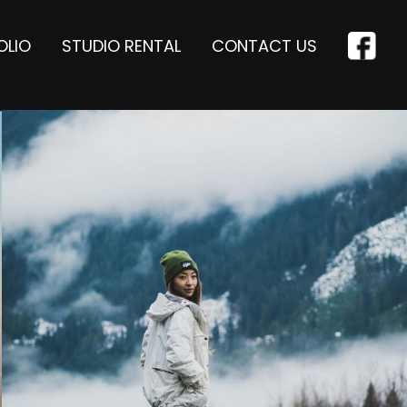
OLIO
STUDIO RENTAL
CONTACT US
PSUM
DOLOR
PSUM
met, consectetur adipiscing elit, sed do
unt ut labore et dolore magna aliqua.