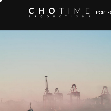
PORTF
LOREM I
LOREM I
Lorem ipsum dolor sit a
eiusmod tempor incidid