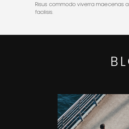
Risus commodo viverra maecenas a
facilisis.
BL