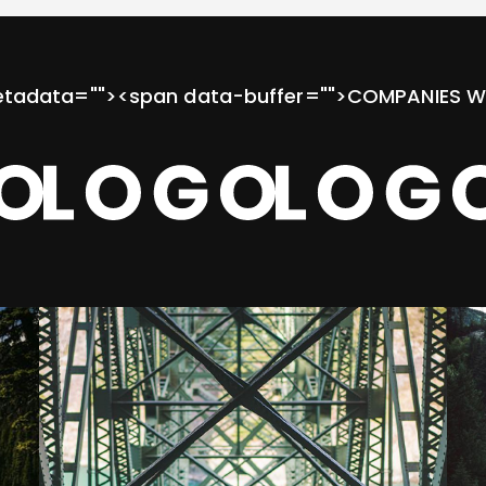
etadata="
"><span data-buffer="
">COMPANIES W