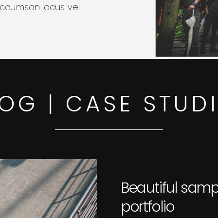
ccumsan lacus vel
OG | CASE STUD
Beautiful samp
portfolio