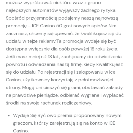
możesz wypróbować niektóre wraz z grono
najlepszych automatów wyjąwszy żadnego ryzyka.
Spośród przyjemnością podajemy naszą najnowszą
promocję – ICE Casino 50 gratisowych spinów. Nim
zaczniesz, chcemy się upewnić, że kwalifikujesz się do
udziału w tejże reklamy.Ta promocja wydaje się być
dostępna wyłącznie dla osób powyżej 18 roku życia.
Jeśli masz mniej niż 18 lat, zachęcamy do odwiedzenia
powrotu i odwiedzenia naszą firmę, kiedy kwalifikujesz
się do udziału. Po rejestracji się i zalogowaniu w Ice
Casino, użytkownicy korzystają z pełni możliwości
strony. Mogą oni cieszyć się grami, obstawiać zakłady
na prawdziwe pieniądze, odbierać wygrane i wypłacać
środki na swoje rachunek rozliczeniowy.
Wydaje Się Być owo premia proponowany nowym
graczom, którzy zarejestrują się na konto w ICE
Casino.