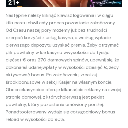
Następnie należy kliknąć klawisz logowania i w ciągu
kilkunastu chwil cały proces pozostanie zakończony.
Od Czasu naszej pory możemy już bez trudności
czerpać korzyści z usług kasyna, a według wpłacie
pierwszego depozytu uzyskać premia. Żeby otrzymać
plik powitalny w Ice kasyno wwysokości do tysiąc
pięćset € oraz 270 darmowych spinów, upewnij się, że
dokonałeś udanejwpłaty w wysokości dziesięć €, żeby
aktywować bonus. Po zakończeniu, zrealizuj
środkibonusowe w sekcji Kasjer na własnym koncie.
Obecniekasynoice oferuje kilkanaście reklamy na swojej
stronie domowej, z którychpierwszą jest pakiet
powitalny, który pozostanie omówiony poniżej.
Ponadtooferowany wydaje się cotygodniowy bonus
reload w wysokości do 90%.