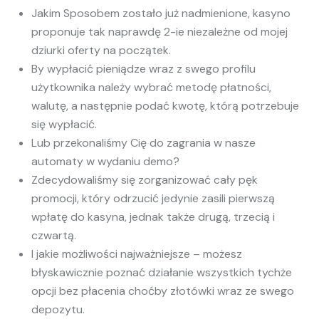
Jakim Sposobem zostało już nadmienione, kasyno
proponuje tak naprawdę 2-ie niezależne od mojej
dziurki oferty na początek.
By wypłacić pieniądze wraz z swego profilu
użytkownika należy wybrać metodę płatności,
walutę, a następnie podać kwotę, którą potrzebuje
się wypłacić.
Lub przekonaliśmy Cię do zagrania w nasze
automaty w wydaniu demo?
Zdecydowaliśmy się zorganizować cały pęk
promocji, który odrzucić jedynie zasili pierwszą
wpłatę do kasyna, jednak także drugą, trzecią i
czwartą.
I jakie możliwości najważniejsze – możesz
błyskawicznie poznać działanie wszystkich tychże
opcji bez płacenia choćby złotówki wraz ze swego
depozytu.