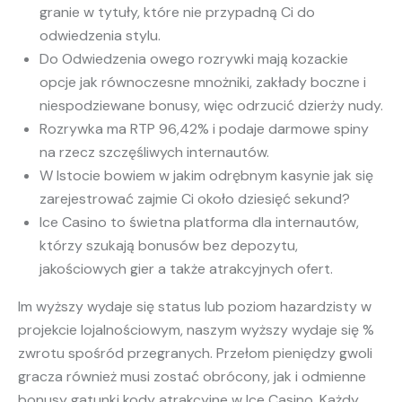
granie w tytuły, które nie przypadną Ci do
odwiedzenia stylu.
Do Odwiedzenia owego rozrywki mają kozackie
opcje jak równoczesne mnożniki, zakłady boczne i
niespodziewane bonusy, więc odrzucić dzierży nudy.
Rozrywka ma RTP 96,42% i podaje darmowe spiny
na rzecz szczęśliwych internautów.
W Istocie bowiem w jakim odrębnym kasynie jak się
zarejestrować zajmie Ci około dziesięć sekund?
Ice Casino to świetna platforma dla internautów,
którzy szukają bonusów bez depozytu,
jakościowych gier a także atrakcyjnych ofert.
Im wyższy wydaje się status lub poziom hazardzisty w
projekcie lojalnościowym, naszym wyższy wydaje się %
zwrotu spośród przegranych. Przełom pieniędzy gwoli
gracza również musi zostać obrócony, jak i odmienne
bonusy gatunki kody atrakcyjne w Ice Casino. Każdy,