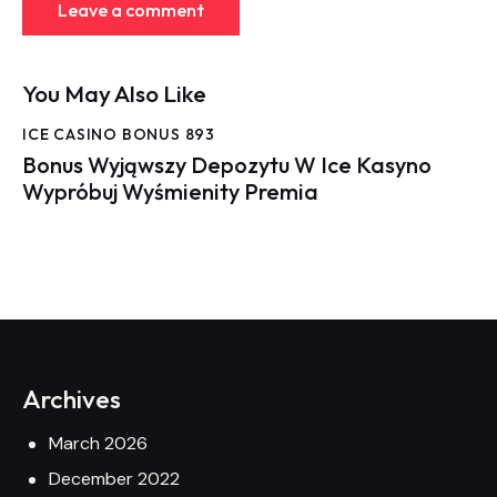
You May Also Like
ICE CASINO BONUS 893
Bonus Wyjąwszy Depozytu W Ice Kasyno
Wypróbuj Wyśmienity Premia
Archives
March 2026
December 2022