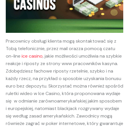
Pracownicy obsługi klienta mogą skontaktować się z
Tobą telefonicznie, przez mail orazza pomocą czatu
on-line
ice casino
, jakie możliwości umożliwia na szybkie
reakcje i riposty ze strony www pracowników kasyna.
Zdobędziesz fachowe riposty rzetelnie, szybko i na
każdy rzecz, na przykład o sposobie uzyskania bonusu
euro bez depozytu. Skorzystać można również spośród
ruletki wideo w Ice Casino, która proponowana wydaje
się w odmianie zarównoamerykańskiej jakim sposobem
i europejskiej, natomiast blackjack rozgrywany wydaje
się według zasad amerykańskich. Zawodnicy mogą
równieże zagrać w poker internetowe, który gwarantuje