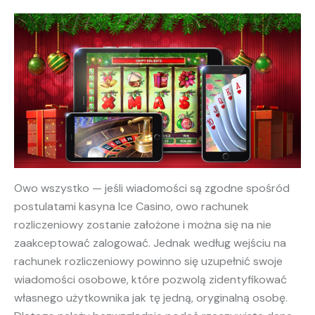
Owo wszystko — jeśli wiadomości są zgodne spośród
postulatami kasyna Ice Casino, owo rachunek
rozliczeniowy zostanie założone i można się na nie
zaakceptować zalogować. Jednak według wejściu na
rachunek rozliczeniowy powinno się uzupełnić swoje
wiadomości osobowe, które pozwolą zidentyfikować
własnego użytkownika jak tę jedną, oryginalną osobę.