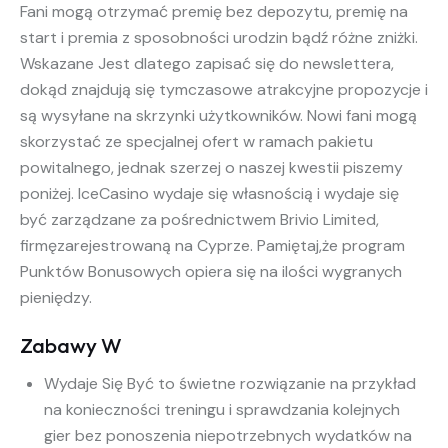
Fani mogą otrzymać premię bez depozytu, premię na
start i premia z sposobności urodzin bądź różne zniżki.
Wskazane Jest dlatego zapisać się do newslettera,
dokąd znajdują się tymczasowe atrakcyjne propozycje i
są wysyłane na skrzynki użytkowników. Nowi fani mogą
skorzystać ze specjalnej ofert w ramach pakietu
powitalnego, jednak szerzej o naszej kwestii piszemy
poniżej. IceCasino wydaje się własnością i wydaje się
być zarządzane za pośrednictwem Brivio Limited,
firmęzarejestrowaną na Cyprze. Pamiętaj,że program
Punktów Bonusowych opiera się na ilości wygranych
pieniędzy.
Zabawy W
Wydaje Się Być to świetne rozwiązanie na przykład
na konieczności treningu i sprawdzania kolejnych
gier bez ponoszenia niepotrzebnych wydatków na