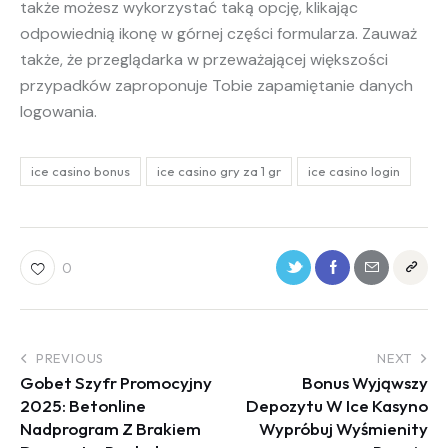
także możesz wykorzystać taką opcję, klikając
odpowiednią ikonę w górnej części formularza. Zauważ
także, że przeglądarka w przeważającej większości
przypadków zaproponuje Tobie zapamiętanie danych
logowania.
ice casino bonus
ice casino gry za 1 gr
ice casino login
0
Post
PREVIOUS
NEXT
Gobet Szyfr Promocyjny
Bonus Wyjąwszy
navigation
2025: Betonline
Depozytu W Ice Kasyno
Nadprogram Z Brakiem
Wypróbuj Wyśmienity