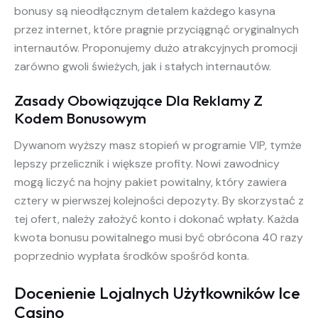
bonusy są nieodłącznym detalem każdego kasyna
przez internet, które pragnie przyciągnąć oryginalnych
internautów. Proponujemy dużo atrakcyjnych promocji
zarówno gwoli świeżych, jak i stałych internautów.
Zasady Obowiązujące Dla Reklamy Z
Kodem Bonusowym
Dywanom wyższy masz stopień w programie VIP, tymże
lepszy przelicznik i większe profity. Nowi zawodnicy
mogą liczyć na hojny pakiet powitalny, który zawiera
cztery w pierwszej kolejności depozyty. By skorzystać z
tej ofert, należy założyć konto i dokonać wpłaty. Każda
kwota bonusu powitalnego musi być obrócona 40 razy
poprzednio wypłata środków spośród konta.
Docenienie Lojalnych Użytkowników Ice
Casino