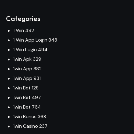
Categories
1 Win 492
1 Win App Login 843
1 Win Login 494
1win Apk 329
1win App 882
1win App 931
1win Bet 128
1win Bet 497
1win Bet 764
1win Bonus 368
1win Casino 237