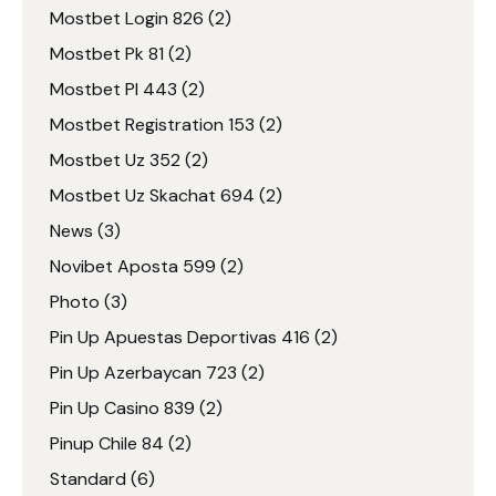
Mostbet Login 826
(2)
Mostbet Pk 81
(2)
Mostbet Pl 443
(2)
Mostbet Registration 153
(2)
Mostbet Uz 352
(2)
Mostbet Uz Skachat 694
(2)
News
(3)
Novibet Aposta 599
(2)
Photo
(3)
Pin Up Apuestas Deportivas 416
(2)
Pin Up Azerbaycan 723
(2)
Pin Up Casino 839
(2)
Pinup Chile 84
(2)
Standard
(6)