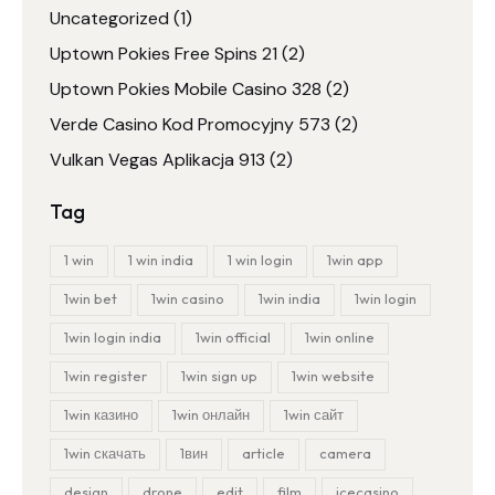
Uncategorized
(1)
Uptown Pokies Free Spins 21
(2)
Uptown Pokies Mobile Casino 328
(2)
Verde Casino Kod Promocyjny 573
(2)
Vulkan Vegas Aplikacja 913
(2)
Tag
1 win
1 win india
1 win login
1win app
1win bet
1win casino
1win india
1win login
1win login india
1win official
1win online
1win register
1win sign up
1win website
1win казино
1win онлайн
1win сайт
1win скачать
1вин
article
camera
design
drone
edit
film
icecasino