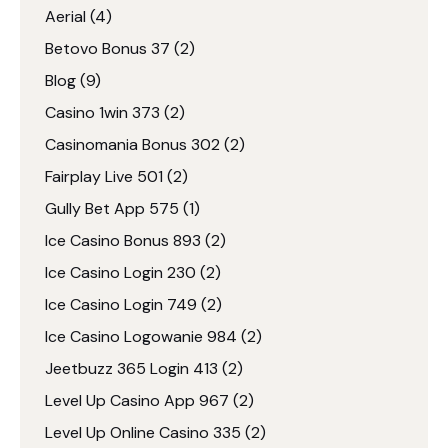
Aerial
(4)
Betovo Bonus 37
(2)
Blog
(9)
Casino 1win 373
(2)
Casinomania Bonus 302
(2)
Fairplay Live 501
(2)
Gully Bet App 575
(1)
Ice Casino Bonus 893
(2)
Ice Casino Login 230
(2)
Ice Casino Login 749
(2)
Ice Casino Logowanie 984
(2)
Jeetbuzz 365 Login 413
(2)
Level Up Casino App 967
(2)
Level Up Online Casino 335
(2)