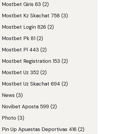
Mostbet Giris 63
(2)
Mostbet Kz Skachat 758
(3)
Mostbet Login 826
(2)
Mostbet Pk 81
(2)
Mostbet Pl 443
(2)
Mostbet Registration 153
(2)
Mostbet Uz 352
(2)
Mostbet Uz Skachat 694
(2)
News
(3)
Novibet Aposta 599
(2)
Photo
(3)
Pin Up Apuestas Deportivas 416
(2)