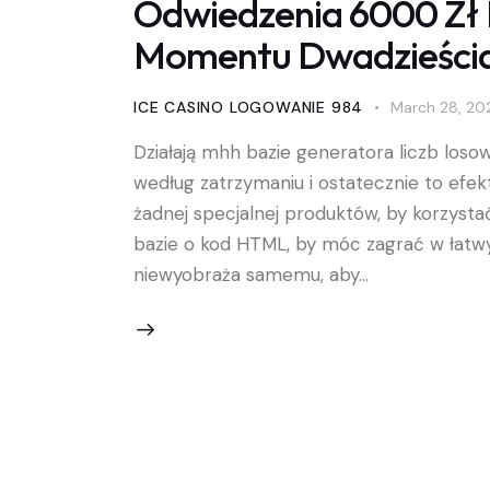
Odwiedzenia 6000 Zł 
Momentu Dwadzieścia
ICE CASINO LOGOWANIE 984
March 28, 20
Działają mhh bazie generatora liczb los
według zatrzymaniu i ostatecznie to efek
żadnej specjalnej produktów, by korzystać
bazie o kod HTML, by móc zagrać w łatwy
niewyobraża samemu, aby…