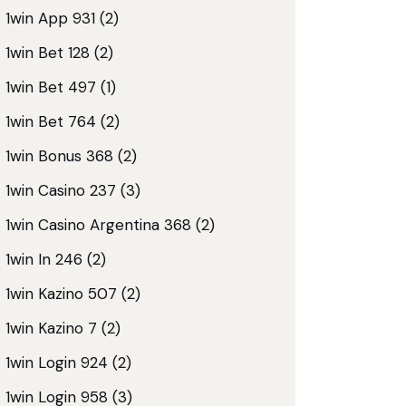
1win App 931
(2)
1win Bet 128
(2)
1win Bet 497
(1)
1win Bet 764
(2)
1win Bonus 368
(2)
1win Casino 237
(3)
1win Casino Argentina 368
(2)
1win In 246
(2)
1win Kazino 507
(2)
1win Kazino 7
(2)
1win Login 924
(2)
1win Login 958
(3)