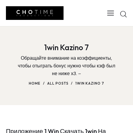
1win Kazino 7
Обращайте внимание на коэффициенты,
чтобы отыграть бонус нужно чтобы кэф был
не ниже х3. –
HOME
ALL POSTS
1WIN KAZINO 7
Приложение 1 Win Скачать 1win На