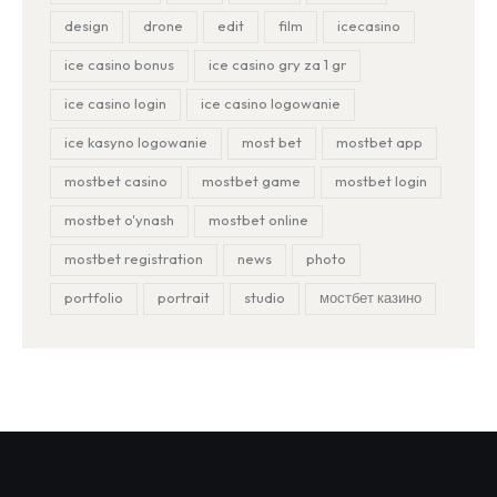
design
drone
edit
film
icecasino
ice casino bonus
ice casino gry za 1 gr
ice casino login
ice casino logowanie
ice kasyno logowanie
most bet
mostbet app
mostbet casino
mostbet game
mostbet login
mostbet o'ynash
mostbet online
mostbet registration
news
photo
portfolio
portrait
studio
мостбет казино