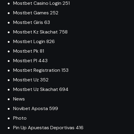
Mostbet Casino Login 251
Mostbet Games 252
Mostbet Giris 63
Mostbet Kz Skachat 758
Mostbet Login 826
Mostbet Pk 81
Mostbet Pl 443
Mostbet Registration 153
Mostbet Uz 352
Mostbet Uz Skachat 694
News
Novibet Aposta 599
Photo
Pin Up Apuestas Deportivas 416