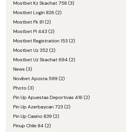
Mostbet Kz Skachat 758
(3)
Mostbet Login 826
(2)
Mostbet Pk 81
(2)
Mostbet Pl 443
(2)
Mostbet Registration 153
(2)
Mostbet Uz 352
(2)
Mostbet Uz Skachat 694
(2)
News
(3)
Novibet Aposta 599
(2)
Photo
(3)
Pin Up Apuestas Deportivas 416
(2)
Pin Up Azerbaycan 723
(2)
Pin Up Casino 839
(2)
Pinup Chile 84
(2)