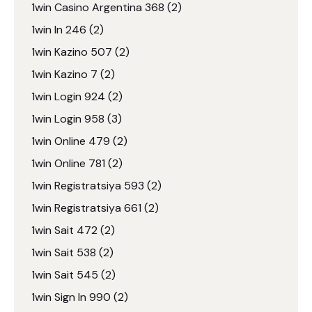
1win Casino Argentina 368
(2)
1win In 246
(2)
1win Kazino 507
(2)
1win Kazino 7
(2)
1win Login 924
(2)
1win Login 958
(3)
1win Online 479
(2)
1win Online 781
(2)
1win Registratsiya 593
(2)
1win Registratsiya 661
(2)
1win Sait 472
(2)
1win Sait 538
(2)
1win Sait 545
(2)
1win Sign In 990
(2)