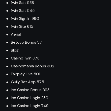
1win Sait 538
1win Sait 545
1win Sign In 990
1win Site 615
Aerial
Betovo Bonus 37
Blog
Casino 1win 373
Casinomania Bonus 302
Fairplay Live 501
Gully Bet App 575
Ice Casino Bonus 893
Ice Casino Login 230
Ice Casino Login 749