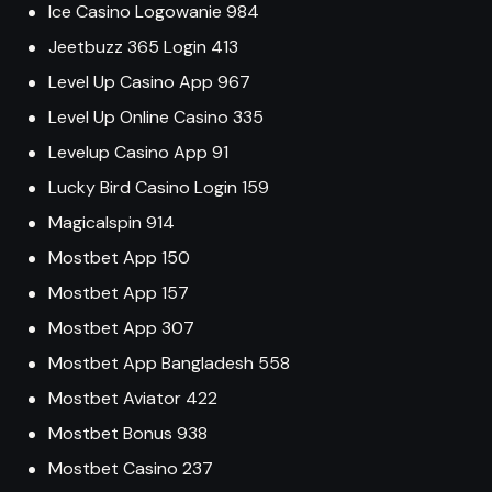
Ice Casino Logowanie 984
Jeetbuzz 365 Login 413
Level Up Casino App 967
Level Up Online Casino 335
Levelup Casino App 91
Lucky Bird Casino Login 159
Magicalspin 914
Mostbet App 150
Mostbet App 157
Mostbet App 307
Mostbet App Bangladesh 558
Mostbet Aviator 422
Mostbet Bonus 938
Mostbet Casino 237