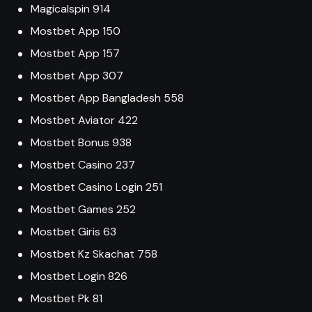
Magicalspin 914
Mostbet App 150
Mostbet App 157
Mostbet App 307
Mostbet App Bangladesh 558
Mostbet Aviator 422
Mostbet Bonus 938
Mostbet Casino 237
Mostbet Casino Login 251
Mostbet Games 252
Mostbet Giris 63
Mostbet Kz Skachat 758
Mostbet Login 826
Mostbet Pk 81