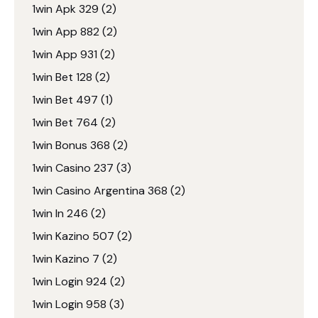
1win Apk 329
(2)
1win App 882
(2)
1win App 931
(2)
1win Bet 128
(2)
1win Bet 497
(1)
1win Bet 764
(2)
1win Bonus 368
(2)
1win Casino 237
(3)
1win Casino Argentina 368
(2)
1win In 246
(2)
1win Kazino 507
(2)
1win Kazino 7
(2)
1win Login 924
(2)
1win Login 958
(3)