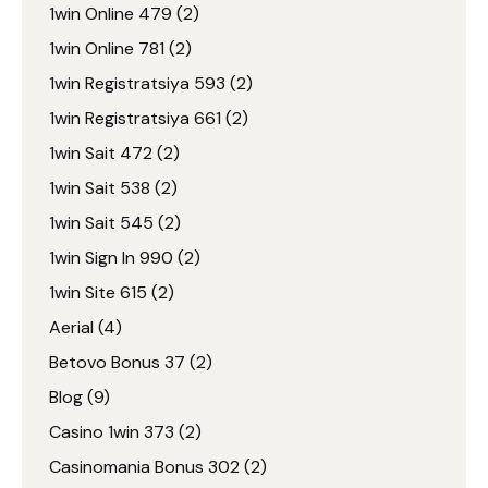
1win Online 479
(2)
1win Online 781
(2)
1win Registratsiya 593
(2)
1win Registratsiya 661
(2)
1win Sait 472
(2)
1win Sait 538
(2)
1win Sait 545
(2)
1win Sign In 990
(2)
1win Site 615
(2)
Aerial
(4)
Betovo Bonus 37
(2)
Blog
(9)
Casino 1win 373
(2)
Casinomania Bonus 302
(2)