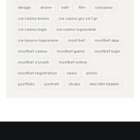
design
drone
edit
film
icecasino
ice casino bonus
ice casino gry za 1 gr
ice casino login
ice casino logowanie
ice kasyno logowanie
most bet
mostbet app
mostbet casino
mostbet game
mostbet login
mostbet o'ynash
mostbet online
mostbet registration
news
photo
portfolio
portrait
studio
мостбет казино