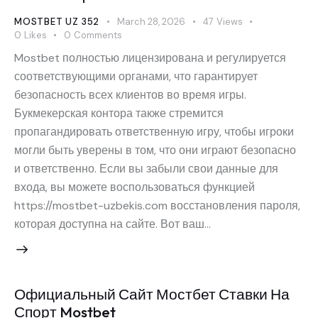
MOSTBET UZ 352
March 28, 2026
47
Views
0
Likes
0
Comments
Mostbet полностью лицензирована и регулируется
соответствующими органами, что гарантирует
безопасность всех клиентов во время игры.
Букмекерская контора также стремится
пропагандировать ответственную игру, чтобы игроки
могли быть уверены в том, что они играют безопасно
и ответственно. Если вы забыли свои данные для
входа, вы можете воспользоваться функцией
https://mostbet-uzbekis.com восстановления пароля,
которая доступна на сайте. Вот ваш…
Официальный Сайт Мостбет Ставки На
Спорт Mostbet