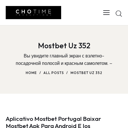
Mostbet Uz 352
Вы увидите главный экран с взлетно-
посадочной полосой и красным самолетом. –
HOME
ALL POSTS
MOSTBET UZ 352
Aplicativo Mostbet Portugal Baixar
Mostbet Apk Para Android E Ios