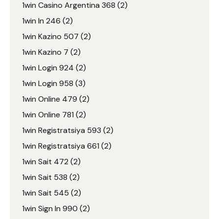
1win Casino Argentina 368
(2)
1win In 246
(2)
1win Kazino 507
(2)
1win Kazino 7
(2)
1win Login 924
(2)
1win Login 958
(3)
1win Online 479
(2)
1win Online 781
(2)
1win Registratsiya 593
(2)
1win Registratsiya 661
(2)
1win Sait 472
(2)
1win Sait 538
(2)
1win Sait 545
(2)
1win Sign In 990
(2)