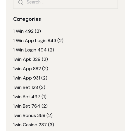
for:
Categories
1 Win 492
(2)
1 Win App Login 843
(2)
1 Win Login 494
(2)
1win Apk 329
(2)
1win App 882
(2)
1win App 931
(2)
1win Bet 128
(2)
1win Bet 497
(1)
1win Bet 764
(2)
1win Bonus 368
(2)
1win Casino 237
(3)