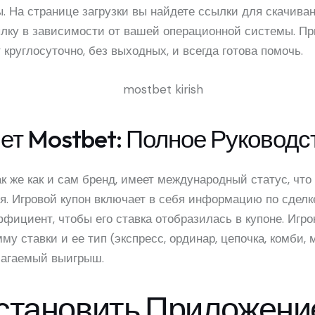
ты. На странице загрузки вы найдете ссылки для скачив
лку в зависимости от вашей операционной системы. Пр
круглосуточно, без выходных, и всегда готова помочь.
ет Mostbet: Полное Руководс
к же как и сам бренд, имеет международный статус, что
. Игровой купон включает в себя информацию по сделке
ффициент, чтобы его ставка отобразилась в купоне. Игро
у ставки и ее тип (экспресс, ординар, цепочка, комби, му
лагаемый выигрыш.
Установить Приложени