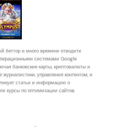
ый беттор и много времени отводите
 операционными системами Google
лючая банковские карты, криптовалюты и
 журналистики, управления контентом, и
убликует статьи и информацию о
ли курсы по оптимизации сайтов.