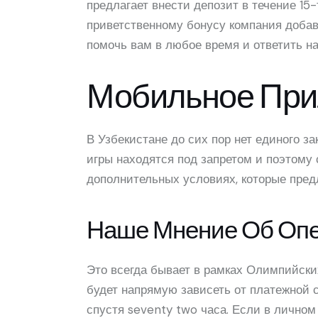
предлагает внести депозит в течение 15
приветственному бонусу компания доба
помочь вам в любое время и ответить на
Мобильное При
В Узбекистане до сих пор нет единого з
игры находятся под запретом и поэтому 
дополнительных условиях, которые пред
Наше Мнение Об Опе
Это всегда бывает в рамках Олимпийски
будет напрямую зависеть от платежной с
спустя seventy two часа. Если в личном