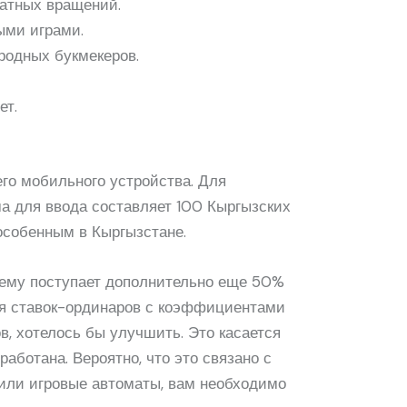
латных вращений.
ыми играми.
родных букмекеров.
ет.
его мобильного устройства. Для
 для ввода составляет 100 Кыргызских
особенным в Кыргызстане.
, ему поступает дополнительно еще 50%
для ставок-ординаров с коэффициентами
ов, хотелось бы улучшить. Это касается
работана. Вероятно, что это связано с
 или игровые автоматы, вам необходимо