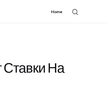
Home
 Ставки На