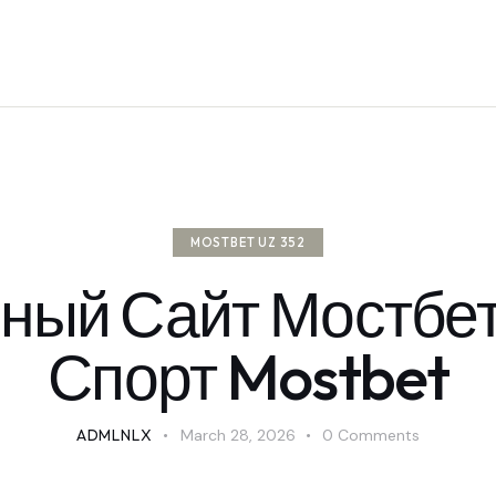
MOSTBET UZ 352
ый Сайт Мостбет
Спорт Mostbet
ADMLNLX
March 28, 2026
0
Comments