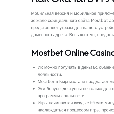
Мобильная версия и мобильное приложен
зеркало официального сайта Mostbet аб
представляет угрозы для вашего устрой
доменного адреса. Весь контент, предос
Mostbet Online Casi
Их можно получать в деньгах, обмени
лояльности.
Мостбет в Кыргызстане предлагает мо
Эти бонусы доступны не только для но
программы лояльности.
Игры начинаются каждые fifteen мину
наслаждаться процессом игры, проис