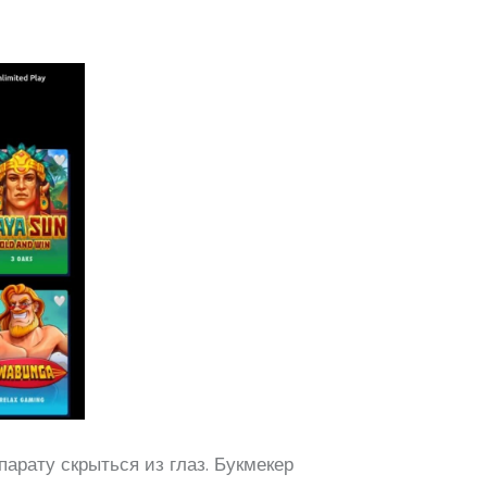
арату скрыться из глаз. Букмекер