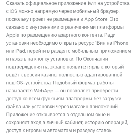
Скачать официальное приложение 1win на устройства
с iOS можно напрямую через мобильный браузер,
поскольку проект не размещена в App Store. Это
связано с внутренними ограничениями платформы
Apple по размещению азартного контента. Ради
установки необходимо открыть ресурс 1Вин на iPhone
или iPad, перейти в раздел с мобильным приложением
и нажать на кнопку установки. По Окончании
подтверждения на экране появится ярлык, который
ведёт к версии казино, полностью адаптированной
под iOS-устройства. Подобный формат работы
называется WebApp — он позволяет приобрести
доступ ко всем функциям платформы без загрузки
файла или установки через магазин приложений.
Приложение открывается в отдельном окне и
сохраняет вход в личный кабинет, историю операций,
доступ к игровым автоматам и разделу ставок.