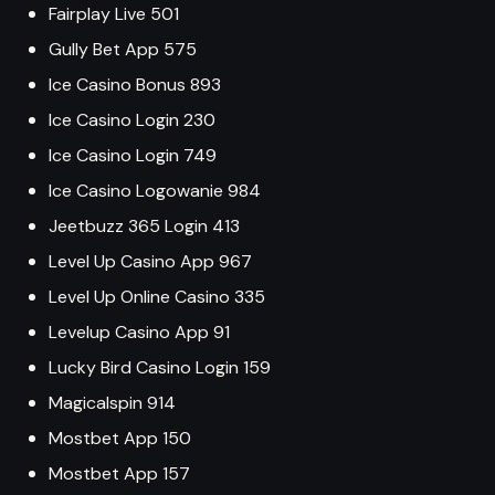
Fairplay Live 501
Gully Bet App 575
Ice Casino Bonus 893
Ice Casino Login 230
Ice Casino Login 749
Ice Casino Logowanie 984
Jeetbuzz 365 Login 413
Level Up Casino App 967
Level Up Online Casino 335
Levelup Casino App 91
Lucky Bird Casino Login 159
Magicalspin 914
Mostbet App 150
Mostbet App 157