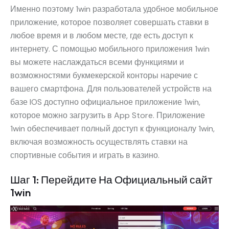
Именно поэтому 1win разработала удобное мобильное
приложение, которое позволяет совершать ставки в
любое время и в любом месте, где есть доступ к
интернету. С помощью мобильного приложения 1win
вы можете наслаждаться всеми функциями и
возможностями букмекерской конторы наречие с
вашего смартфона. Для пользователей устройств на
базе IOS доступно официальное приложение 1win,
которое можно загрузить в App Store. Приложение
1win обеспечивает полный доступ к функционалу 1win,
включая возможность осуществлять ставки на
спортивные события и играть в казино.
Шаг 1: Перейдите На Официальный сайт
1win