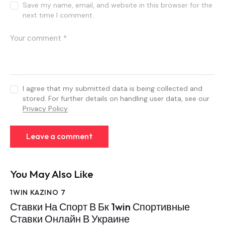
Save my name, email, and website in this browser for the
next time I comment.
I agree that my submitted data is being collected and
stored. For further details on handling user data, see our
Privacy Policy
.
You May Also Like
1WIN KAZINO 7
Ставки На Спорт В Бк 1win Спортивные
Ставки Онлайн В Украине