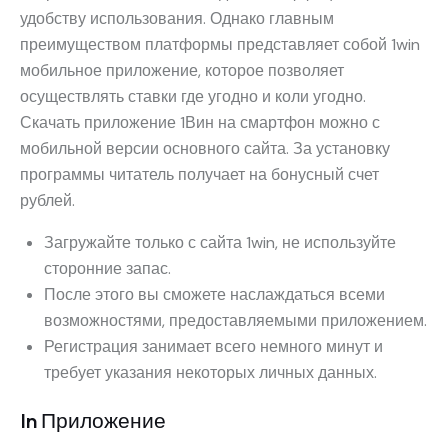
удобству использования. Однако главным
преимуществом платформы представляет собой 1win
мобильное приложение, которое позволяет
осуществлять ставки где угодно и коли угодно.
Скачать приложение 1Вин на смартфон можно с
мобильной версии основного сайта. За установку
программы читатель получает на бонусный счет
рублей.
Загружайте только с сайта 1win, не используйте
сторонние запас.
После этого вы сможете наслаждаться всеми
возможностями, предоставляемыми приложением.
Регистрация занимает всего немного минут и
требует указания некоторых личных данных.
In Приложение