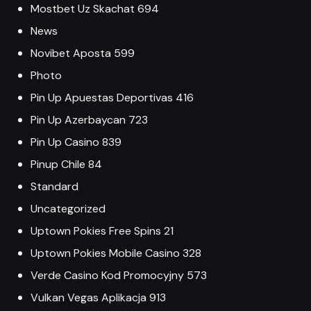
Mostbet Uz Skachat 694
News
Novibet Aposta 599
Photo
Pin Up Apuestas Deportivas 416
Pin Up Azerbaycan 723
Pin Up Casino 839
Pinup Chile 84
Standard
Uncategorized
Uptown Pokies Free Spins 21
Uptown Pokies Mobile Casino 328
Verde Casino Kod Promocyjny 573
Vulkan Vegas Aplikacja 913