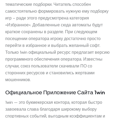
тематические подборки. Читатель способен
самостоятельно формировать нужную ему подборку
игр – ради этого предусмотрена категория
«Избранное». Добавленные сюда автоматы будут
краткое сохранены в разделе. При следующем
посещении оператора игроку достаточно просто
перейти в избранное и выбрать желанный софт.
Только 1win официальный ресурс предлагает версию
программного обеспечения оператора. Известны
случаи, союз пользователи скачивали ПО со
сторонних ресурсов и становились жертвами
мошенников.
Официальное Приложение Сайта 1win
1win — это букмекерская контора, которая быстро
завоевала слава благодаря широкому выбору
спортивных событий, выгодным коэффициентам и