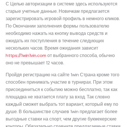
С Целью авторизации в системе здесь используются
старые учетные данные. Новичкам предлагается
зарегистрировать игровой профиль в немного кликов.
По Окончании заполнения формы пользователю
необходимо нажать на кнопку вывода средств и
ожидать их поступления в течение следующих
нескольких часов. Время ожидания зависит
https://1win1vin.com
от выбранного способа, обычно
оно не превышает 12 часов.
Пройдя регистрацию на сайте 1win Страна кроме того
способен принимать участие в турнирах. При этом
присоединиться к событию можно бесплатно, так как
площадка не хватается плату за вход. Так словно
каждый сможет выбрать тот вариант, который ему по
душе. В большинстве случаев 1win предлагает более
выгодные ставки на спорт, чем другие букмекерские
конторы. Обязательно сравните предлагаемые ставки