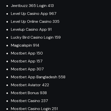
Jeetbuzz 365 Login 413
Level Up Casino App 967
Level Up Online Casino 335
Levelup Casino App 91
Lucky Bird Casino Login 159
Magicalspin 914
Mostbet App 150
Mostbet App 157
Mostbet App 307
Mostbet App Bangladesh 558
Mostbet Aviator 422
Mostbet Bonus 938
Mostbet Casino 237
Mostbet Casino Login 251