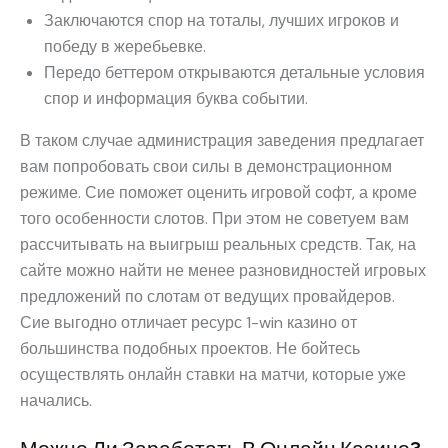
Заключаются спор на тоталы, лучших игроков и
победу в жеребьевке.
Передо беттером открываются детальные условия
спор и информация буква событии.
В таком случае администрация заведения предлагает
вам попробовать свои силы в демонстрационном
режиме. Сие поможет оценить игровой софт, а кроме
того особенности слотов. При этом не советуем вам
рассчитывать на выигрыш реальных средств. Так, на
сайте можно найти не менее разновидностей игровых
предложений по слотам от ведущих провайдеров.
Сие выгодно отличает ресурс 1-win казино от
большинства подобных проектов. Не бойтесь
осуществлять онлайн ставки на матчи, которые уже
начались.