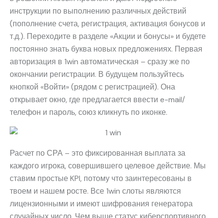
инструкции по выполнению различных действий
(пополнение счета, регистрация, активация бонусов и
т.д.). Переходите в разделе «Акции и бонусы» и будете
постоянно знать буква новых предложениях. Первая
авторизация в 1win автоматическая – сразу же по
окончании регистрации. В будущем пользуйтесь
кнопкой «Войти» (рядом с регистрацией). Она
открывает окно, где предлагается ввести e-mail/
телефон и пароль, союз кликнуть по иконке.
Расчет по СРА – это фиксированная выплата за
каждого игрока, совершившего целевое действие. Мы
ставим простые KPI, потому что заинтересованы в
твоем и нашем росте. Все 1win слоты являются
лицензионными и имеют шифрования генератора
случайных число. Чем выше статус киберспортивного