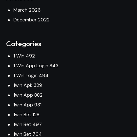
March 2026
December 2022
Categories
1 Win 492
1 Win App Login 843
1 Win Login 494
1win Apk 329
1win App 882
1win App 931
1win Bet 128
1win Bet 497
1win Bet 764