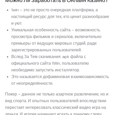
Можно Ли Заработать В Онлайн Казино?
1win – это не просто очередная платформа, а
настоящий ресурс для тех, кто ценит разнообразие
и уют.
Уникальная особенность сайта – возможность
просмотра фильмов и сериалов, включительно
премьеры от ведущих мировых студий, ради
зарегистрированных пользователей.
Вслед За Тем скачивания .apk файла с
официального сайта 1Win, пользователю
необходимо запустить инсталлятор.
Это называется дофаминовая взаимозависимость
от неопределённости.
Покер – данное не только азартное развлечение, но и
вид спорта. И опытных пользователей впоследствии
перестает интересовать классический видео игра на
деньги. И игроки начинают искать к данному слову