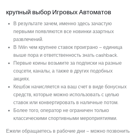
крупный выбор Игровых Автоматов
В результате зачем, именно здесь зачастую
первыми появляются все новинки азартных
развлечений.
В 1Win чем крупнее ставок проиграно – единица
выше пора и ответственность знать cashback.
Первые коины возьмите за подписки на разные
соцсети, каналы, а также в других подобных
акциях.
Кешбэк начисляется на ваш счет в виде бонусных
средств, которые можно использовать с целью
ставок или конвертировать в наличные потом.
Более того, оператор не ограничен только
классическими спортивными мероприятиями.
Ежели обращаетесь в рабочие дни – можно позвонить