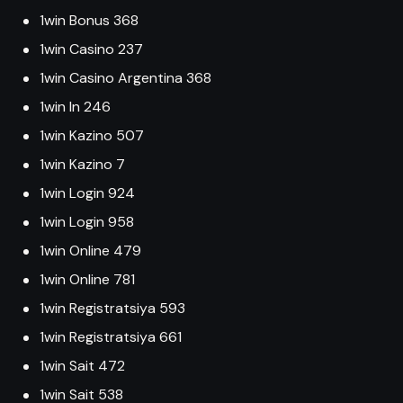
1win Bonus 368
1win Casino 237
1win Casino Argentina 368
1win In 246
1win Kazino 507
1win Kazino 7
1win Login 924
1win Login 958
1win Online 479
1win Online 781
1win Registratsiya 593
1win Registratsiya 661
1win Sait 472
1win Sait 538