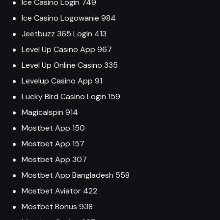
Ice Casino Login 749
Ice Casino Logowanie 984
Jeetbuzz 365 Login 413
Level Up Casino App 967
Level Up Online Casino 335
Levelup Casino App 91
Lucky Bird Casino Login 159
Magicalspin 914
Mostbet App 150
Mostbet App 157
Mostbet App 307
Mostbet App Bangladesh 558
Mostbet Aviator 422
Mostbet Bonus 938