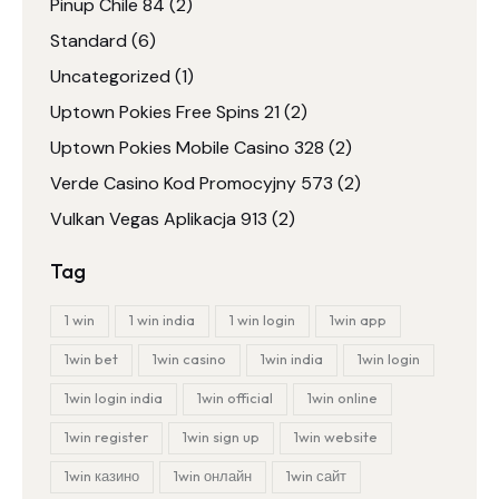
Pinup Chile 84
(2)
Standard
(6)
Uncategorized
(1)
Uptown Pokies Free Spins 21
(2)
Uptown Pokies Mobile Casino 328
(2)
Verde Casino Kod Promocyjny 573
(2)
Vulkan Vegas Aplikacja 913
(2)
Tag
1 win
1 win india
1 win login
1win app
1win bet
1win casino
1win india
1win login
1win login india
1win official
1win online
1win register
1win sign up
1win website
1win казино
1win онлайн
1win сайт