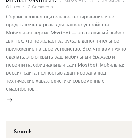
MOSTBET AVIATOR 422
March 29, 2026
45
Views
0
Likes
0
Comments
Сервис прошел тщательное тестирование и не
представляет угрозы для вашего устройства.
Мобильная версия Mostbet — это отличный выбор
для тех, кто не желает загружать дополнительное
приложение на свое устройство. Все, что вам нужно
сделать, это открыть ваш мобильный браузер и
перейти на официальный сайт Mostbet. Мобильная
версия сайта полностью адаптирована под
технические характеристики современных
смартфонов…
Search