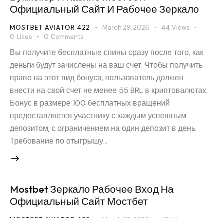
Официальный Сайт И Рабочее Зеркало
MOSTBET AVIATOR 422
March 29, 2026
44
Views
0
Likes
0
Comments
Вы получите бесплатные спины сразу после того, как
деньги будут зачислены на ваш счет. Чтобы получить
право на этот вид бонуса, пользователь должен
внести на свой счет не менее 55 BRL в криптовалютах.
Бонус в размере 100 бесплатных вращений
предоставляется участнику с каждым успешным
депозитом, с ограничением на один депозит в день.
Требование по отыгрышу…
Mostbet Зеркало Рабочее Вход На
Официальный Сайт Мостбет