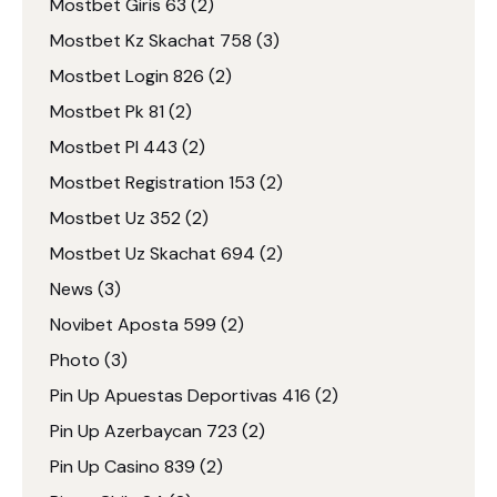
Mostbet Giris 63
(2)
Mostbet Kz Skachat 758
(3)
Mostbet Login 826
(2)
Mostbet Pk 81
(2)
Mostbet Pl 443
(2)
Mostbet Registration 153
(2)
Mostbet Uz 352
(2)
Mostbet Uz Skachat 694
(2)
News
(3)
Novibet Aposta 599
(2)
Photo
(3)
Pin Up Apuestas Deportivas 416
(2)
Pin Up Azerbaycan 723
(2)
Pin Up Casino 839
(2)