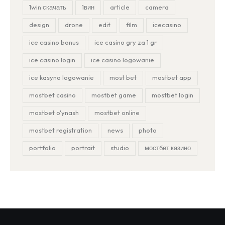
1win скачать
1вин
article
camera
design
drone
edit
film
icecasino
ice casino bonus
ice casino gry za 1 gr
ice casino login
ice casino logowanie
ice kasyno logowanie
most bet
mostbet app
mostbet casino
mostbet game
mostbet login
mostbet o'ynash
mostbet online
mostbet registration
news
photo
portfolio
portrait
studio
мостбет казино