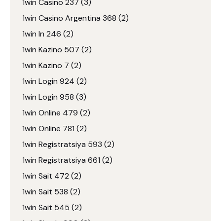
1win Casino 237
(3)
1win Casino Argentina 368
(2)
1win In 246
(2)
1win Kazino 507
(2)
1win Kazino 7
(2)
1win Login 924
(2)
1win Login 958
(3)
1win Online 479
(2)
1win Online 781
(2)
1win Registratsiya 593
(2)
1win Registratsiya 661
(2)
1win Sait 472
(2)
1win Sait 538
(2)
1win Sait 545
(2)