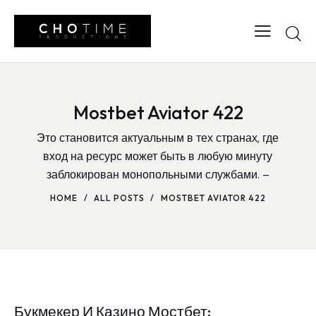
Mostbet Aviator 422
Это становится актуальным в тех странах, где
вход на ресурс может быть в любую минуту
заблокирован монопольными службами. –
HOME
ALL POSTS
MOSTBET AVIATOR 422
Букмекер И Казино Мостбет: