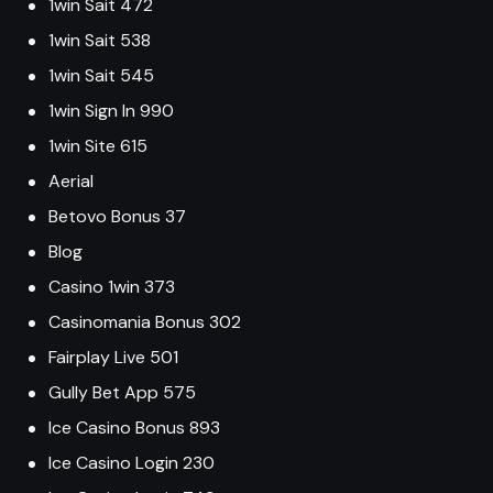
1win Sait 472
1win Sait 538
1win Sait 545
1win Sign In 990
1win Site 615
Aerial
Betovo Bonus 37
Blog
Casino 1win 373
Casinomania Bonus 302
Fairplay Live 501
Gully Bet App 575
Ice Casino Bonus 893
Ice Casino Login 230