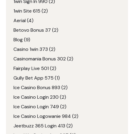
1win Sign In 990
(2)
1win Site 615
(2)
Aerial
(4)
Betovo Bonus 37
(2)
Blog
(9)
Casino 1win 373
(2)
Casinomania Bonus 302
(2)
Fairplay Live 501
(2)
Gully Bet App 575
(1)
Ice Casino Bonus 893
(2)
Ice Casino Login 230
(2)
Ice Casino Login 749
(2)
Ice Casino Logowanie 984
(2)
Jeetbuzz 365 Login 413
(2)