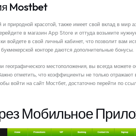
я Mostbet
й и природной красотой, также имеет свой вклад в мир 
ерейдите в магазин App Store и оттуда возьмите нужну
и войдете в свой личный кабинет, что позволит вам ис
в букмекерской конторе даются дополнительные бонусы.
ли географического местоположения, вы всегда можете 
Важно отметить, что коэффициенты не только отражают в
тобы войти на сайт Мостбет, достаточно перейти по ссы
рез Мобильное Прило