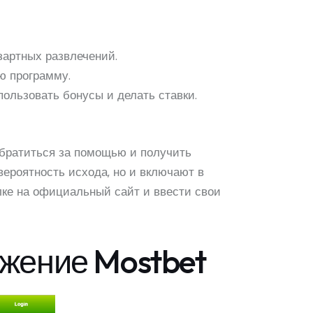
азартных развлечений.
ю программу.
пользовать бонусы и делать ставки.
обратиться за помощью и получить
ероятность исхода, но и включают в
лке на официальный сайт и ввести свои
жение Mostbet