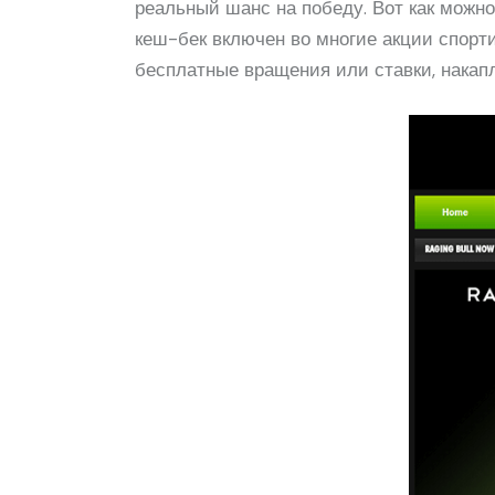
реальный шанс на победу. Вот как можн
кеш-бек включен во многие акции спорти
бесплатные вращения или ставки, накап