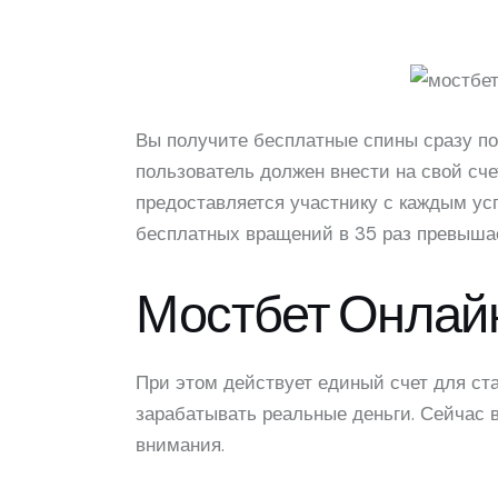
Вы получите бесплатные спины сразу пос
пользователь должен внести на свой сч
предоставляется участнику с каждым ус
бесплатных вращений в 35 раз превыша
Мостбет Онлайн
При этом действует единый счет для ста
зарабатывать реальные деньги. Сейчас в
внимания.