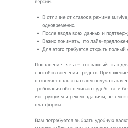
версии.
В отличие от ставок в режиме surviv
одновременно.
После ввода всех данных и подтвержд
Важно понимать, что лайв-предложен
Для этого требуется открыть полный 
Пополнение счета – это важный этап дл
способов внесения средств. Приложение
позволяет пользователям получать каче
требования обеспечивают удобство и бе
инструкциям и рекомендациям, вы смож
платформы.
Вам потребуется выбрать удобную валют