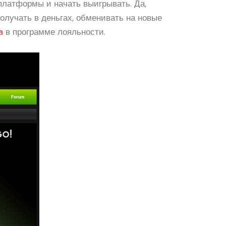
платформы и начать выигрывать. Да,
олучать в деньгах, обменивать на новые
a
в программе лояльности.