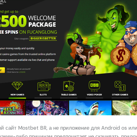
 сайт Mostbet BR, а не приложение для Android os или
о каким-либо причинам предпочитает не скачивать прил