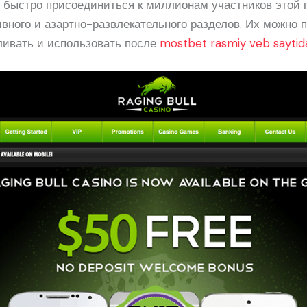
о быстро присоединиться к миллионам участников этой 
вного и азартно-развлекательного разделов. Их можно п
ливать и использовать после
mostbet rasmiy veb saytid