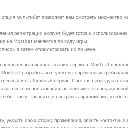
e, опция мультибет позволяет вам смотреть множество ма
ения регистрации аккаунт будет готов к использованию
ия на Mostbet меняются по ходу игры.
список, а затем отфильтровать их по цене.
я полноценного использования сервиса. Mostbet предла
 Mostbet разработано с учетом современных требовани
ственный и стабильный сервис. Простая процедура скач
зопасность использования, независимо от операционно
ете быстро установить и настроить приложение, чтобы
у, указать свою страну проживания, ввести контактные