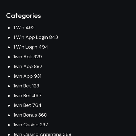
Categories
1 Win 492
1 Win App Login 843
1 Win Login 494
1win Apk 329
1win App 882
1win App 931
1win Bet 128
1win Bet 497
1win Bet 764
1win Bonus 368
1win Casino 237
1win Casino Argentina 368