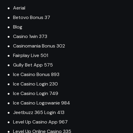
Aerial
Betovo Bonus 37
Blog
Casino 1win 373
Casinomania Bonus 302
Fairplay Live 501
Gully Bet App 575
Ice Casino Bonus 893
Ice Casino Login 230
Ice Casino Login 749
Ice Casino Logowanie 984
Jeetbuzz 365 Login 413
Level Up Casino App 967
Level Up Online Casino 335