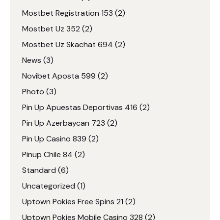
Mostbet Registration 153
(2)
Mostbet Uz 352
(2)
Mostbet Uz Skachat 694
(2)
News
(3)
Novibet Aposta 599
(2)
Photo
(3)
Pin Up Apuestas Deportivas 416
(2)
Pin Up Azerbaycan 723
(2)
Pin Up Casino 839
(2)
Pinup Chile 84
(2)
Standard
(6)
Uncategorized
(1)
Uptown Pokies Free Spins 21
(2)
Uptown Pokies Mobile Casino 328
(2)