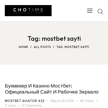
Tag: mostbet sayti
HOME
ALL POSTS
TAG: MOSTBET SAYTI
Букмекер И Казино Мостбет:
Официальный Сайт И Рабочее Зеркало
MOSTBET AVIATOR 422
March 29, 2026
46
Views
0
Likes
0
Comments