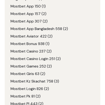
Mostbet App 150
(1)
Mostbet App 157
(2)
Mostbet App 307
(2)
Mostbet App Bangladesh 558
(2)
Mostbet Aviator 422
(2)
Mostbet Bonus 938
(1)
Mostbet Casino 237
(2)
Mostbet Casino Login 251
(2)
Mostbet Games 252
(2)
Mostbet Giris 63
(2)
Mostbet Kz Skachat 758
(3)
Mostbet Login 826
(2)
Mostbet Pk 81
(2)
Mostbet Pl 443
(2)