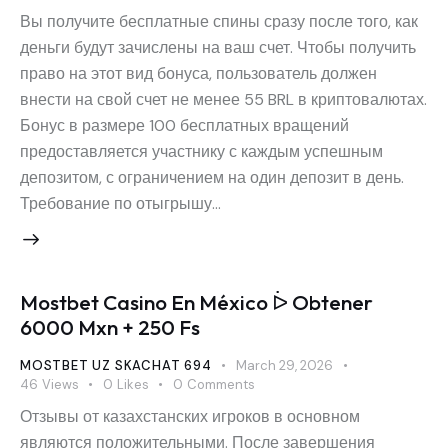
Вы получите бесплатные спины сразу после того, как
деньги будут зачислены на ваш счет. Чтобы получить
право на этот вид бонуса, пользователь должен
внести на свой счет не менее 55 BRL в криптовалютах.
Бонус в размере 100 бесплатных вращений
предоставляется участнику с каждым успешным
депозитом, с ограничением на один депозит в день.
Требование по отыгрышу…
Mostbet Casino En México ᐆ Obtener
6000 Mxn + 250 Fs
MOSTBET UZ SKACHAT 694
March 29, 2026
46
Views
0
Likes
0
Comments
Отзывы от казахстанских игроков в основном
являются положительными. После завершения