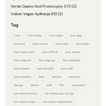
Verde Casino Kod Promocyjny 573
(2)
Vulkan Vegas Aplikacja 913
(2)
Tag
1 win
1 win india
1 win login
1win app
1win bet
1win casino
1win india
1win login
1win login india
1win official
1win online
1win register
1win sign up
1win website
1win казино
1win онлайн
1win сайт
1win скачать
1вин
article
camera
design
drone
edit
film
icecasino
ice casino bonus
ice casino gry za 1 gr
ice casino login
ice casino logowanie