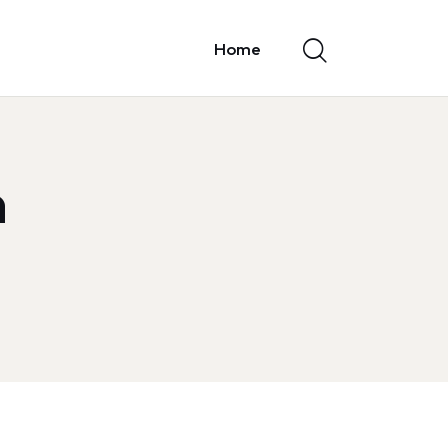
Home
n