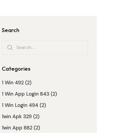
Search
Search
for:
Categories
1 Win 492
(2)
1 Win App Login 843
(2)
1 Win Login 494
(2)
1win Apk 329
(2)
1win App 882
(2)