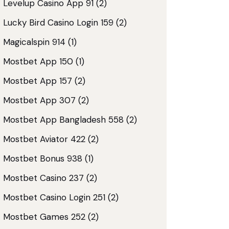
Levelup Casino App 91
(2)
Lucky Bird Casino Login 159
(2)
Magicalspin 914
(1)
Mostbet App 150
(1)
Mostbet App 157
(2)
Mostbet App 307
(2)
Mostbet App Bangladesh 558
(2)
Mostbet Aviator 422
(2)
Mostbet Bonus 938
(1)
Mostbet Casino 237
(2)
Mostbet Casino Login 251
(2)
Mostbet Games 252
(2)