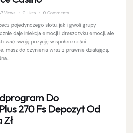
47
Views
0
Likes
0
Comments
cz pojedynczego slotu, jak i gwoli grupy
znie daje iniekcja emocji i dreszczyku emocji, ale
tować swoją pozycję w społeczności
ne, masz do czynienia wraz z prawnie działającą,
dna…
Nadprogram Do
Plus 270 Fs Depozyt Od
 Zł