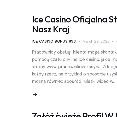
Ice Casino Oficjalna 
Nasz Kraj
ICE CASINO BONUS 893
March 29, 2026
Pracownicy obsługi klienta mogą skontakt
pomocą czatu on-line ice casino, jakie mo
strony www pracowników kasyna. Zdobędzi
każdy rzecz, na przykład o sposobie uzy
można również spośród ruletki wideo w…
Załóż świeże Profil W 