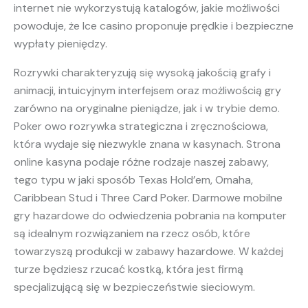
internet nie wykorzystują katalogów, jakie możliwości
powoduje, że Ice casino proponuje prędkie i bezpieczne
wypłaty pieniędzy.
Rozrywki charakteryzują się wysoką jakością grafy i
animacji, intuicyjnym interfejsem oraz możliwością gry
zarówno na oryginalne pieniądze, jak i w trybie demo.
Poker owo rozrywka strategiczna i zręcznościowa,
która wydaje się niezwykle znana w kasynach. Strona
online kasyna podaje różne rodzaje naszej zabawy,
tego typu w jaki sposób Texas Hold’em, Omaha,
Caribbean Stud i Three Card Poker. Darmowe mobilne
gry hazardowe do odwiedzenia pobrania na komputer
są idealnym rozwiązaniem na rzecz osób, które
towarzyszą produkcji w zabawy hazardowe. W każdej
turze będziesz rzucać kostką, która jest firmą
specjalizującą się w bezpieczeństwie sieciowym.