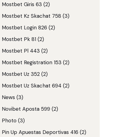
Mostbet Giris 63
(2)
Mostbet Kz Skachat 758
(3)
Mostbet Login 826
(2)
Mostbet Pk 81
(2)
Mostbet Pl 443
(2)
Mostbet Registration 153
(2)
Mostbet Uz 352
(2)
Mostbet Uz Skachat 694
(2)
News
(3)
Novibet Aposta 599
(2)
Photo
(3)
Pin Up Apuestas Deportivas 416
(2)