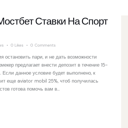
остбет Ставки На Спорт
ws
0
Likes
0
Comments
я остановить пари, и не дать возможности
кмекер предлагает внести депозит в течение 15-
. Если данное условие будет выполнено, к
ит еще aviator mobil 25%, чтоб получилась
стов готова помочь вам в…