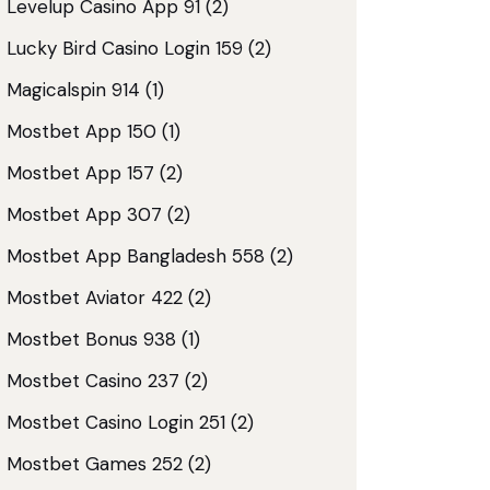
Levelup Casino App 91
(2)
Lucky Bird Casino Login 159
(2)
Magicalspin 914
(1)
Mostbet App 150
(1)
Mostbet App 157
(2)
Mostbet App 307
(2)
Mostbet App Bangladesh 558
(2)
Mostbet Aviator 422
(2)
Mostbet Bonus 938
(1)
Mostbet Casino 237
(2)
Mostbet Casino Login 251
(2)
Mostbet Games 252
(2)