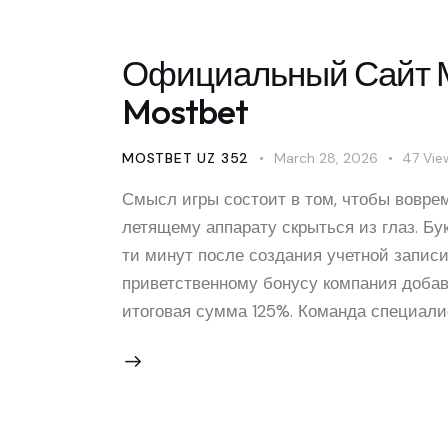
Официальный Сайт М
Mostbet
MOSTBET UZ 352
March 28, 2026
47
Vie
Смысл игры состоит в том, чтобы воврем
летящему аппарату скрыться из глаз. Бу
ти минут после создания учетной записи
приветственному бонусу компания добав
итоговая сумма 125%. Команда специали