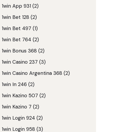
1win App 931
(2)
1win Bet 128
(2)
1win Bet 497
(1)
1win Bet 764
(2)
1win Bonus 368
(2)
1win Casino 237
(3)
1win Casino Argentina 368
(2)
1win In 246
(2)
1win Kazino 507
(2)
1win Kazino 7
(2)
1win Login 924
(2)
1win Login 958
(3)