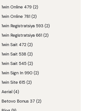
1win Online 479
(2)
1win Online 781
(2)
1win Registratsiya 593
(2)
1win Registratsiya 661
(2)
1win Sait 472
(2)
1win Sait 538
(2)
1win Sait 545
(2)
1win Sign In 990
(2)
1win Site 615
(2)
Aerial
(4)
Betovo Bonus 37
(2)
Blog
(9)