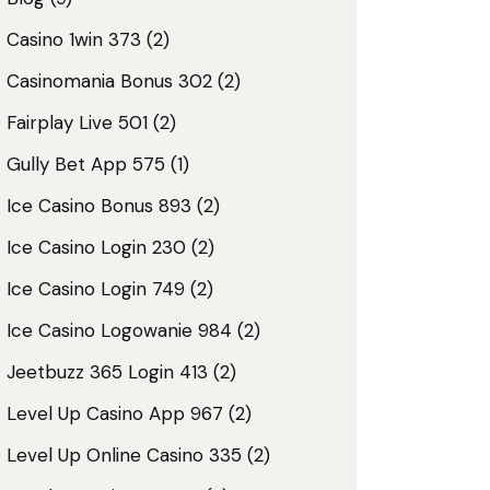
Casino 1win 373
(2)
Casinomania Bonus 302
(2)
Fairplay Live 501
(2)
Gully Bet App 575
(1)
Ice Casino Bonus 893
(2)
Ice Casino Login 230
(2)
Ice Casino Login 749
(2)
Ice Casino Logowanie 984
(2)
Jeetbuzz 365 Login 413
(2)
Level Up Casino App 967
(2)
Level Up Online Casino 335
(2)