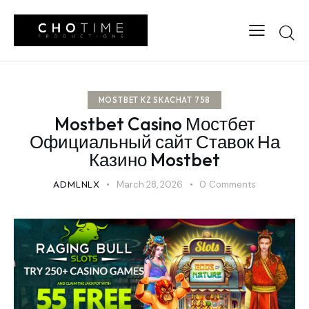
MOSTBET KZ SKACHAT 758
Mostbet Casino Мостбет
Официальный сайт Ставок На
Казино Mostbet
ADMLNLX
March 28, 2026
0
Comments