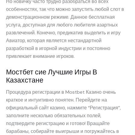
Но новичку часто трудно разобраться во всех
особенностях, так что можно запустить любой слот в
демонстрационном режиме. Данное бесплатная
услуга, доступная для любого любителя азартных
развлечений. Конечно, предикатив выделить и игру
Авиатор, которая является нестандартной
разработкой в игорной индустрии и постоянно
привлекает внимание игроков.
Мостбет сие Лучшие Игры В
Казахстане
Процедура регистрации в Mostbet Казино очень
краткое и интуитивно понятен. Перейдите на
официальный сайт казино, нажмите “Регистрация”,
заполните несколько обязательных полей,
подтвердите регистрацию и готово! Вращайте
барабаны, собирайте выигрыши и погружайтесь в