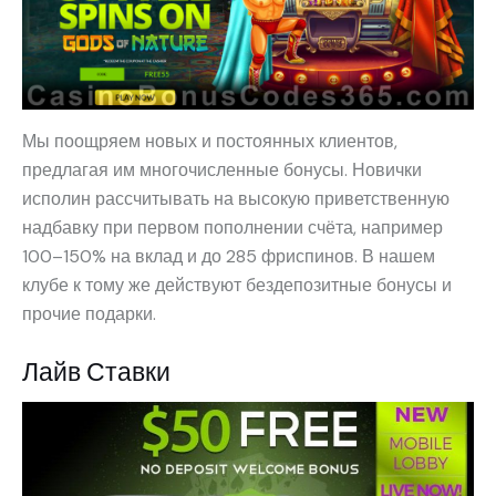
Мы поощряем новых и постоянных клиентов,
предлагая им многочисленные бонусы. Новички
исполин рассчитывать на высокую приветственную
надбавку при первом пополнении счёта, например
100–150% на вклад и до 285 фриспинов. В нашем
клубе к тому же действуют бездепозитные бонусы и
прочие подарки.
Лайв Ставки