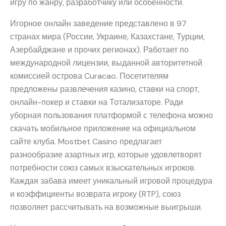
игру по жанру, разработчику или особенности.
Игорное онлайн заведение представлено в 97
странах мира (России, Украине, Казахстане, Турции,
Азербайджане и прочих регионах). Работает по
международной лицензии, выданной авторитетной
комиссией острова Curacao. Посетителям
предложены развлечения казино, ставки на спорт,
онлайн-покер и ставки на Тотализаторе. Ради
уборная пользования платформой с телефона можно
скачать мобильное приложение на официальном
сайте клуба. Mostbet Casino предлагает
разнообразие азартных игр, которые удовлетворят
потребности союз самых взыскательных игроков.
Каждая забава имеет уникальный игровой процедура
и коэффициенты возврата игроку (RTP), союз
позволяет рассчитывать на возможные выигрыши.