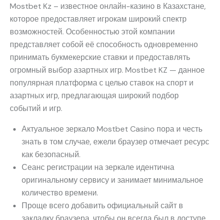
Mostbet Kz – известное онлайн-казино в Казахстане,
которое предоставляет игрокам широкий спектр
возможностей. Особенностью этой компании
представляет собой её способность одновременно
принимать букмекерские ставки и предоставлять
огромный выбор азартных игр. Mostbet KZ — данное
популярная платформа с целью ставок на спорт и
азартных игр, предлагающая широкий подбор
событий и игр.
Актуальное зеркало Mostbet Casino пора и честь
знать в том случае, ежели браузер отмечает ресурс
как безопасный.
Сеанс регистрации на зеркале идентична
оригинальному сервису и занимает минимальное
количество времени.
Проще всего добавить официальный сайт в
закладку браузера, чтобы он всегда был в доступе.