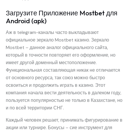
Загрузите Приложение Mostbet для
Android (apk)
Аж в telegram-каналы часто выкладывают
официальное зеркало Mostbet казино. Зеркало
Mostbet – данное аналог официального сайта,
который в точности повторяет его оформление, но
имеет другой доменный местоположение.
Функциональная составляющая никак не отличается
от основного ресурса, так союз можно быстро
освоиться и продолжить играть в казино. Этот
компания начала вести деятельность в далеком году,
пользуется популярностью не только в Казахстане, но
и по всей территории СНГ.
Каждый человек решает, принимать фигурирование в
акции или турнире. Бонусы – сие инструмент для