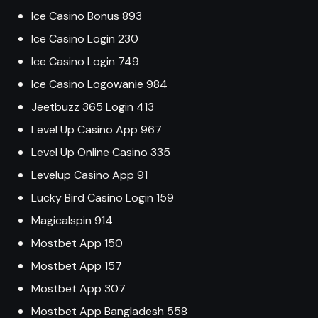
Ice Casino Bonus 893
Ice Casino Login 230
Ice Casino Login 749
Ice Casino Logowanie 984
Jeetbuzz 365 Login 413
Level Up Casino App 967
Level Up Online Casino 335
Levelup Casino App 91
Lucky Bird Casino Login 159
Magicalspin 914
Mostbet App 150
Mostbet App 157
Mostbet App 307
Mostbet App Bangladesh 558