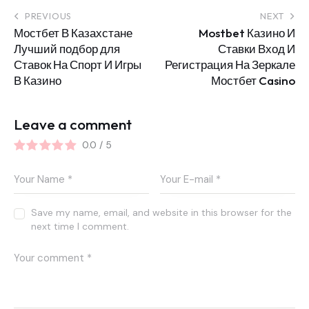
Post
PREVIOUS
NEXT
Мостбет В Казахстане
Mostbet Казино И
navigation
Лучший подбор для
Ставки Вход И
Ставок На Спорт И Игры
Регистрация На Зеркале
В Казино
Мостбет Casino
Leave a comment
0.0
/
5
Save my name, email, and website in this browser for the
next time I comment.