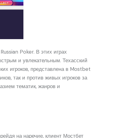
ussian Poker. В этих играх
ыстрым и увлекательным. Техасский
ких игроков, представлена в Mostbet
ков, так и против живых игроков за
азием тематик, жанров и
рейдя на наречие, клиент Мостбет