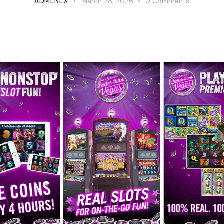
ADMLNLX
March 28, 2026
0
Comments