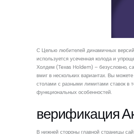
С Целью любителей динамичных версий по
используется усеченная колода и упрощ
Холдем (Texas Holdem) – безусловно, са
вмиг в нескольких вариантах. Вы можете
столами с разными лимитами ставок в т
функциональных особенностей.
верификация Ак
В нижней стороны главной страницы сай