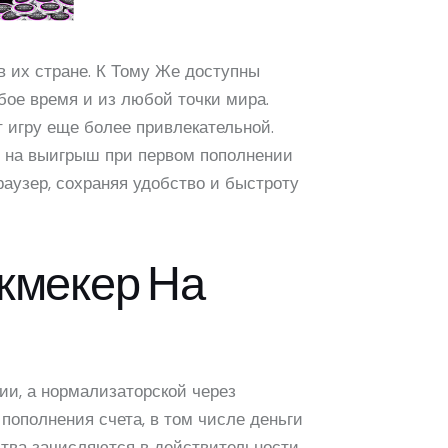
в их стране. К Тому Же доступны
бое время и из любой точки мира.
 игру еще более привлекательной.
ы на выигрыш при первом пополнении
узер, сохраняя удобство и быстроту
укмекер На
ии, а нормализаторской через
пополнения счета, в том числе деньги
ства зачисляются в действительности