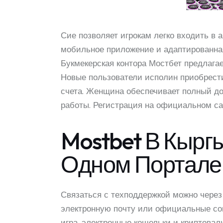
Сие позволяет игрокам легко входить в 
мобильное приложение и адаптированная 
Букмекерская контора Мостбет предлага
Новые пользователи исполин приобрест
счета. Женщина обеспечивает полный до
работы. Регистрация на официальном сай
Mostbet В Кырг
Одном Портале
Связаться с техподдержкой можно через
электронную почту или официальные соц
игра, электронные кошельки и криптова