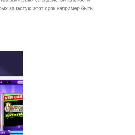
рых зачастую этот срок например быть