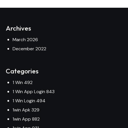
Archives
March 2026
December 2022
Categories
1 Win 492
1 Win App Login 843
1 Win Login 494
1win Apk 329
1win App 882