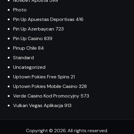
Novibet Aposta 599
Photo
Pin Up Apuestas Deportivas 416
Pin Up Azerbaycan 723
Pin Up Casino 839
Pinup Chile 84
Standard
Uncategorized
Uptown Pokies Free Spins 21
Uptown Pokies Mobile Casino 328
Verde Casino Kod Promocyjny 573
Vulkan Vegas Aplikacja 913
Copyright © 2026. All rights reserved.