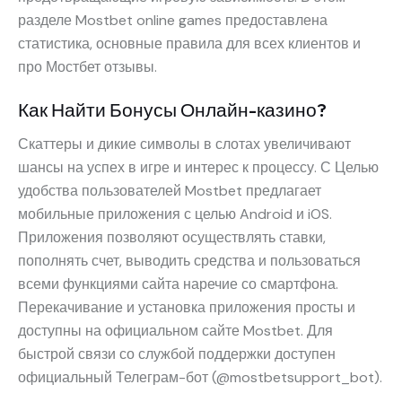
разделе Mostbet online games предоставлена
статистика, основные правила для всех клиентов и
про Мостбет отзывы.
Как Найти Бонусы Онлайн-казино?
Скаттеры и дикие символы в слотах увеличивают
шансы на успех в игре и интерес к процессу. С Целью
удобства пользователей Mostbet предлагает
мобильные приложения с целью Android и iOS.
Приложения позволяют осуществлять ставки,
пополнять счет, выводить средства и пользоваться
всеми функциями сайта наречие со смартфона.
Перекачивание и установка приложения просты и
доступны на официальном сайте Mostbet. Для
быстрой связи со службой поддержки доступен
официальный Телеграм-бот (@mostbetsupport_bot).