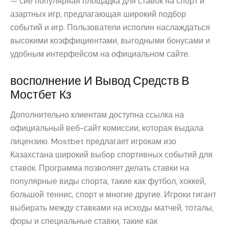
— сие популярная площадка для ставок на спорт и
азартных игр, предлагающая широкий подбор
событий и игр. Пользователи исполин наслаждаться
высокими коэффициентами, выгодными бонусами и
удобным интерфейсом на официальном сайте.
восполнение И Вывод Средств В
Мостбет Кз
Дополнительно клиентам доступна ссылка на
официальный веб-сайт комиссии, которая выдала
лицензию. Mostbet предлагает игрокам изо
Казахстана широкий выбор спортивных событий для
ставок. Программа позволяет делать ставки на
популярные виды спорта, такие как футбол, хоккей,
большой теннис, спорт и многие другие. Игроки гигант
выбирать между ставками на исходы матчей, тоталы,
форы и специальные ставки, такие как