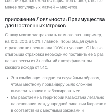
событие дается около 90 вариантов ставок, с целью
менее популярных матчей — маркетов.
приложение Лояльности: Преимущества
для Постоянных Игроков
Ставку можно застраховать немного раз, например,
на 10%, 20% и 50%. Главное, чтобы общая сумма
страховок не превышала 100% от условия. С Целью
отыгрыша страховки необходимо поставить ее 5 раз
на экспрессы из 3+ событий с коэффициентом
каждого исхода от 1.40.
Эта комбинация создается случайным образом,
чтобы местному провайдеру было сложнее
вычислить копию и заблокировать ее.
Мы работаем на территории Казахстана легально
на основании международной лицензии Кюрасао и
в соответствии с местными законами и