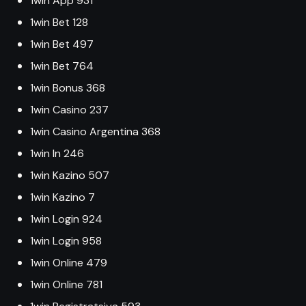
1win App 931
1win Bet 128
1win Bet 497
1win Bet 764
1win Bonus 368
1win Casino 237
1win Casino Argentina 368
1win In 246
1win Kazino 507
1win Kazino 7
1win Login 924
1win Login 958
1win Online 479
1win Online 781