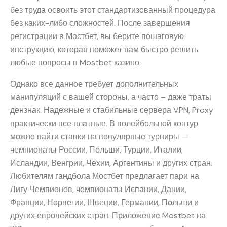
без труда освоить этот стандартизованный процедура
без каких-либо сложностей. После завершения
регистрации в Мостбет, вы берите пошаговую
инструкцию, которая поможет вам быстро решить
любые вопросы в Mostbet казино.
Однако все данное требует дополнительных
манипуляций с вашей стороны, а часто – даже траты
дензнак. Надежные и стабильные сервера VPN, Proxy
практически все платные. В волейбольной контур
можно найти ставки на популярные турниры —
чемпионаты России, Польши, Турции, Италии,
Исландии, Венгрии, Чехии, Аргентины и других стран.
Любителям гандбола Мостбет предлагает пари на
Лигу Чемпионов, чемпионаты Испании, Дании,
Франции, Норвегии, Швеции, Германии, Польши и
других европейских стран. Приложение Mostbet на