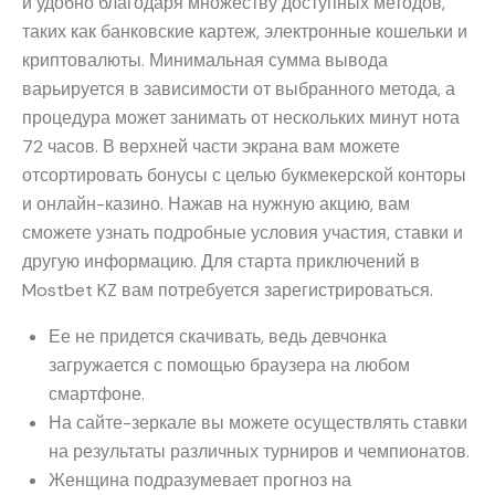
и удобно благодаря множеству доступных методов,
таких как банковские картеж, электронные кошельки и
криптовалюты. Минимальная сумма вывода
варьируется в зависимости от выбранного метода, а
процедура может занимать от нескольких минут нота
72 часов. В верхней части экрана вам можете
отсортировать бонусы с целью букмекерской конторы
и онлайн-казино. Нажав на нужную акцию, вам
сможете узнать подробные условия участия, ставки и
другую информацию. Для старта приключений в
Mostbet KZ вам потребуется зарегистрироваться.
Ее не придется скачивать, ведь девчонка
загружается с помощью браузера на любом
смартфоне.
На сайте-зеркале вы можете осуществлять ставки
на результаты различных турниров и чемпионатов.
Женщина подразумевает прогноз на