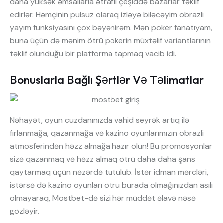
daha yüksək əmsallarla ətraflı çeşiddə bazarlar təklif
edirlər. Həmçinin pulsuz olaraq izləyə biləcəyim obrazli
yayım funksiyasını çox bəyənirəm. Mən poker fanatıyam,
buna üçün də mənim ötrü pokerin müxtəlif variantlarının
təklif olunduğu bir platforma tapmaq vacib idi.
Bonuslarla Bağlı Şərtlər Və Təlimatlar
Nəhayət, oyun cüzdanınızda vahid seyrək artıq ilə
fırlanmağa, qazanmağa və kazino oyunlarımızın obrazli
atmosferindən həzz almağa hazır olun! Bu promosyonlar
sizə qazanmaq və həzz almaq ötrü daha daha şans
qaytarmaq üçün nəzərdə tutulub. İstər idman mərcləri,
istərsə də kazino oyunları ötrü burada olmağınızdan asılı
olmayaraq, Mostbet-də sizi hər müddət əlavə nəsə
gözləyir.