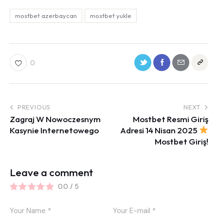
mostbet azerbaycan
mostbet yukle
0
Post
PREVIOUS
NEXT
Zagraj W Nowoczesnym
Mostbet Resmi Giriş
navigation
Kasynie Internetowego
Adresi 14 Nisan 2025
Mostbet Giriş!
Leave a comment
0.0
/
5