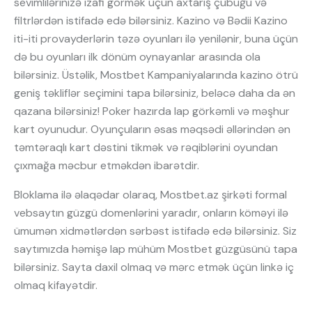
sevimlilərinizə izafi görmək üçün axtarış çubuğu və
filtrlərdən istifadə edə bilərsiniz. Kazino və Bədii Kazino
iti-iti provayderlərin təzə oyunları ilə yenilənir, buna üçün
də bu oyunları ilk dönüm oynayanlar arasında ola
bilərsiniz. Üstəlik, Mostbet Kampaniyalarında kazino ötrü
geniş təkliflər seçimini tapa bilərsiniz, beləcə daha da ən
qazana bilərsiniz! Poker hazırda lap görkəmli və məşhur
kart oyunudur. Oyunçuların əsas məqsədi əllərindən ən
təmtəraqlı kart dəstini tikmək və rəqiblərini oyundan
çıxmağa məcbur etməkdən ibarətdir.
Bloklama ilə əlaqədar olaraq, Mostbet.az şirkəti formal
vebsaytın güzgü domenlərini yaradır, onların köməyi ilə
ümumən xidmətlərdən sərbəst istifadə edə bilərsiniz. Siz
saytımızda həmişə lap mühüm Mostbet güzgüsünü tapa
bilərsiniz. Sayta daxil olmaq və mərc etmək üçün linkə iç
olmaq kifayətdir.