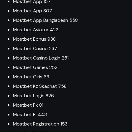
Mostbet App 157
Mostbet App 307
Mostbet App Bangladesh 558
Mostbet Aviator 422
Mostbet Bonus 938
Mostbet Casino 237
Mostbet Casino Login 251
Mostbet Games 252
Mostbet Giris 63
Mostbet Kz Skachat 758
Mostbet Login 826
Mostbet Pk 81
Mostbet Pl 443
Mostbet Registration 153