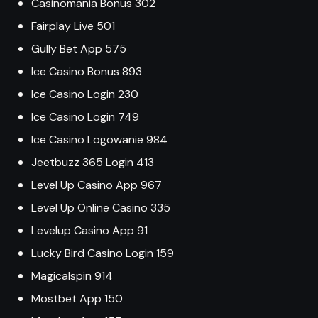
Casinomania Bonus 302
Fairplay Live 501
Gully Bet App 575
Ice Casino Bonus 893
Ice Casino Login 230
Ice Casino Login 749
Ice Casino Logowanie 984
Jeetbuzz 365 Login 413
Level Up Casino App 967
Level Up Online Casino 335
Levelup Casino App 91
Lucky Bird Casino Login 159
Magicalspin 914
Mostbet App 150