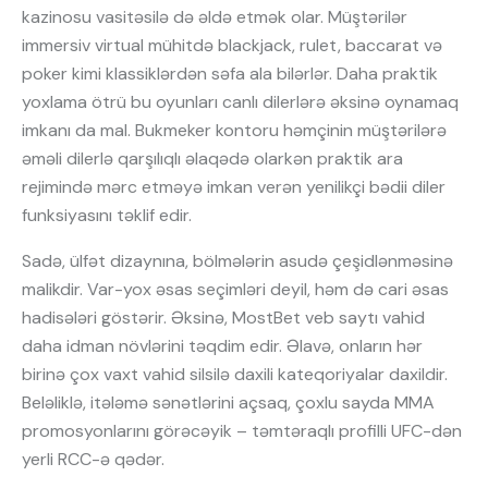
kazinosu vasitəsilə də əldə etmək olar. Müştərilər
immersiv virtual mühitdə blackjack, rulet, baccarat və
poker kimi klassiklərdən səfa ala bilərlər. Daha praktik
yoxlama ötrü bu oyunları canlı dilerlərə əksinə oynamaq
imkanı da mal. Bukmeker kontoru həmçinin müştərilərə
əməli dilerlə qarşılıqlı əlaqədə olarkən praktik ara
rejimində mərc etməyə imkan verən yenilikçi bədii diler
funksiyasını təklif edir.
Sadə, ülfət dizaynına, bölmələrin asudə çeşidlənməsinə
malikdir. Var-yox əsas seçimləri deyil, həm də cari əsas
hadisələri göstərir. Əksinə, MostBet veb saytı vahid
daha idman növlərini təqdim edir. Əlavə, onların hər
birinə çox vaxt vahid silsilə daxili kateqoriyalar daxildir.
Beləliklə, itələmə sənətlərini açsaq, çoxlu sayda MMA
promosyonlarını görəcəyik – təmtəraqlı profilli UFC-dən
yerli RCC-ə qədər.