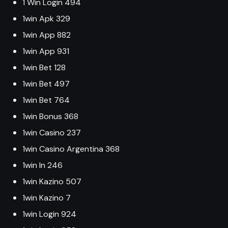
1 Win Login 494
1win Apk 329
1win App 882
1win App 931
1win Bet 128
1win Bet 497
1win Bet 764
1win Bonus 368
1win Casino 237
1win Casino Argentina 368
1win In 246
1win Kazino 507
1win Kazino 7
1win Login 924