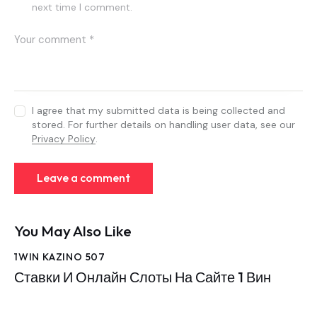
next time I comment.
I agree that my submitted data is being collected and
stored. For further details on handling user data, see our
Privacy Policy
.
You May Also Like
1WIN KAZINO 507
Ставки И Онлайн Слоты На Сайте 1 Вин