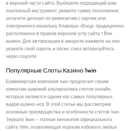
в верхней части сайта. Выберите подходящий вам
платежный инструмент, укажите сумму пополнения,
оплатите депозит по реквизитам с картеж или
электронного кошелька. Клавиша «Вход» традиционно
расположена в правом верхнем углу сайта 1 Вин
казино. Для авторизации в аккаунте нажмите на нее,
укажите свой пароль и логин, союз авторизуйтесь
через соцсети.
Популярные Слоты Казино 1win
Букмекерская компания 1win предлагает своим
клиентам широкий альтернатива слотов онлайн,
которые являются одним изо самых популярных
видов казино-игр. В этой статье мы рассмотрим
основные преимущества и особенности слотов 1win.
Зеркало 1вин – полная кинокопия официального
сайта 1Win, позволяющая игрокам избежать любых