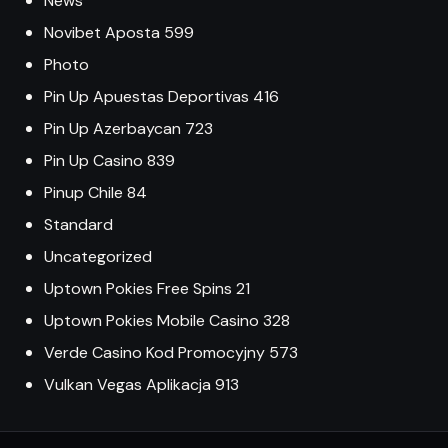
News
Novibet Aposta 599
Photo
Pin Up Apuestas Deportivas 416
Pin Up Azerbaycan 723
Pin Up Casino 839
Pinup Chile 84
Standard
Uncategorized
Uptown Pokies Free Spins 21
Uptown Pokies Mobile Casino 328
Verde Casino Kod Promocyjny 573
Vulkan Vegas Aplikacja 913