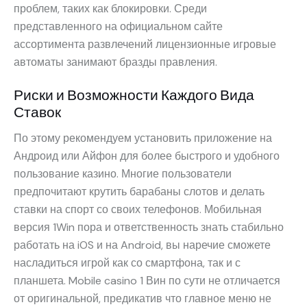
проблем, таких как блокировки. Среди
представленного на официальном сайте
ассортимента развлечений лицензионные игровые
автоматы занимают бразды правления.
Риски ͏и Возможно͏сти Каждого Вида
Ставок
По этому рекомендуем установить приложение на
Андроид или Айфон для более быстрого и удобного
пользование казино. Многие пользователи
предпочитают крутить барабаны слотов и делать
ставки на спорт со своих телефонов. Мобильная
версия 1Win пора и ответственность знать стабильно
работать на iOS и на Android, вы наречие сможете
насладиться игрой как со смартфона, так и с
планшета. Mobile casino 1 Вин по сути не отличается
от оригинальной, предикатив что главное меню не