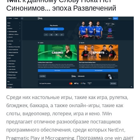
Синонимов… эпоха Развлечений
Среди них настольные игры, такие как игра, рулетка,
блэкджек, баккара, а также онлайн-игры, такие как
слоты, видеопокер, лотереи, игра и кено. 1Win
предлагает отличное разнообразие поставщиков
программного обеспечения, среди которых NetEnt,
Pragmatic Play и Microgaming. П͏рогра͏мма one win͏ дает