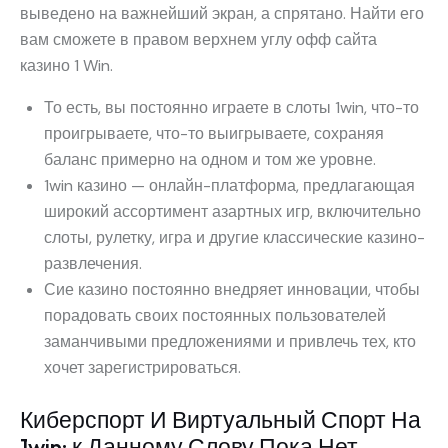
выведено на важнейший экран, а спрятано. Найти его
вам сможете в правом верхнем углу офф сайта
казино 1 Win.
То есть, вы постоянно играете в слоты 1win, что-то
проигрываете, что-то выигрываете, сохраняя
баланс примерно на одном и том же уровне.
1win казино — онлайн-платформа, предлагающая
широкий ассортимент азартных игр, включительно
слоты, рулетку, игра и другие классические казино-
развлечения.
Сие казино постоянно внедряет инновации, чтобы
порадовать своих постоянных пользователей
заманчивыми предложениями и привлечь тех, кто
хочет зарегистрироваться.
Киберспорт И Виртуальный Спорт На
1win: к Данному Слову Пока Нет