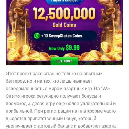
Этот проект рассчитан не только на опытных
беттеров, но и на тех, кто лишь начинает
осведомленность с миром азартных игр. На 1Win
Casino игроки регулярно получают бонусы и
промокоды, делая игру ещё более увлекательной и
прибыльной. При регистрации на платформе часто
выдается приветственный бонус, который
увеличивает стартовый баланс и добавляет азарта.