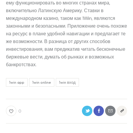
ему функционировать во многих странах мира,
включительно Латинскую Америку. Ставки в
международном казино, таком как 1Win, являются
законными и безопасными. Приложение очень похоже
на ресурс в плане удобной навигации и предлагает те
же возможности. В разница от других способов
инвестирования, вам предикатив читать бесконечные
биржевые вести, думать об рынках и возможных
банкротствах.
1win app
1win online
1win вход
0