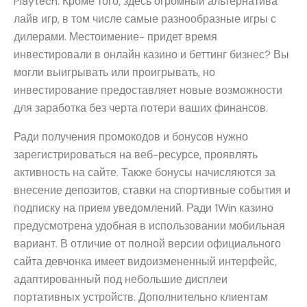
Playtech. Кроме того, здесь огромный альтернатива
лайв игр, в том числе самые разнообразные игры с
дилерами. Местоимение- придет время
инвестировали в онлайн казино и беттинг бизнес? Вы
могли выигрывать или проигрывать, но
инвестирование предоставляет новые возможности
для заработка без черта потери ваших финансов.
Ради получения промокодов и бонусов нужно
зарегистрироваться на веб-ресурсе, проявлять
активность на сайте. Также бонусы начисляются за
внесение депозитов, ставки на спортивные события и
подписку на прием уведомлений. Ради 1Win казино
предусмотрена удобная в использовании мобильная
вариант. В отличие от полной версии официального
сайта девчонка имеет видоизмененный интерфейс,
адаптированный под небольшие дисплеи
портативных устройств. Дополнительно клиентам