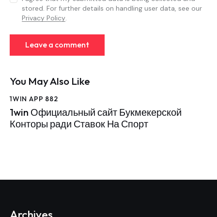
stored. For further details on handling user data, see our
Privacy Policy
.
You May Also Like
1WIN APP 882
1win Официальный сайт Букмекерской
Конторы ради Ставок На Спорт
Archives