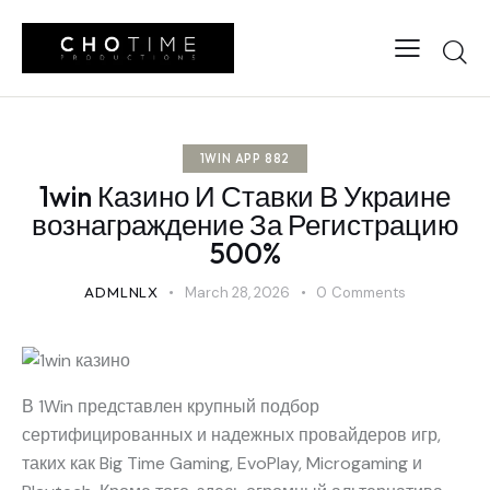
1WIN APP 882
1win Казино И Ставки В Украине
вознаграждение За Регистрацию
500%
ADMLNLX
March 28, 2026
0
Comments
В 1Win представлен крупный подбор
сертифицированных и надежных провайдеров игр,
таких как Big Time Gaming, EvoPlay, Microgaming и