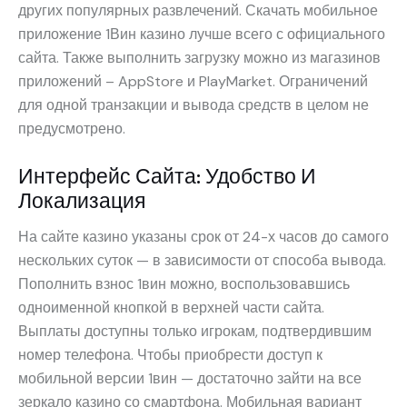
других популярных развлечений. Скачать мобильное
приложение 1Вин казино лучше всего с официального
сайта. Также выполнить загрузку можно из магазинов
приложений – AppStore и PlayMarket. Ограничений
для одной транзакции и вывода средств в целом не
предусмотрено.
Интерфейс Сайта: Удобство И
Локализация
На сайте казино указаны срок от 24-х часов до самого
нескольких суток — в зависимости от способа вывода.
Пополнить взнос 1вин можно, воспользовавшись
одноименной кнопкой в верхней части сайта.
Выплаты доступны только игрокам, подтвердившим
номер телефона. Чтобы приобрести доступ к
мобильной версии 1вин — достаточно зайти на все
зеркало казино со смартфона. Мобильная вариант