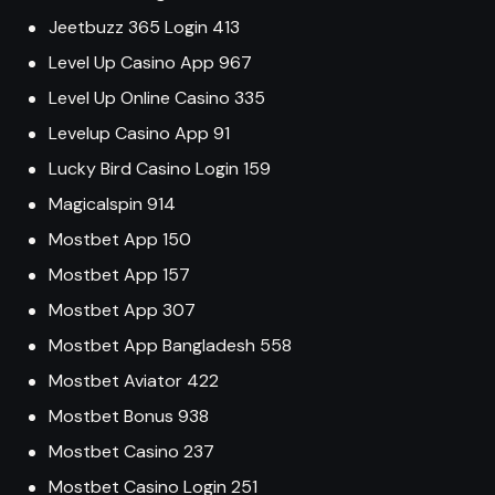
Jeetbuzz 365 Login 413
Level Up Casino App 967
Level Up Online Casino 335
Levelup Casino App 91
Lucky Bird Casino Login 159
Magicalspin 914
Mostbet App 150
Mostbet App 157
Mostbet App 307
Mostbet App Bangladesh 558
Mostbet Aviator 422
Mostbet Bonus 938
Mostbet Casino 237
Mostbet Casino Login 251