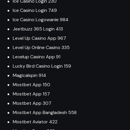
Ice Casino Login 230
Ice Casino Login 749
Ice Casino Logowanie 984
Jeetbuzz 365 Login 413
Level Up Casino App 967
Level Up Online Casino 335
Levelup Casino App 91
Lucky Bird Casino Login 159
Magicalspin 914
Mostbet App 150
Mostbet App 157
Mostbet App 307
Mostbet App Bangladesh 558
Mostbet Aviator 422