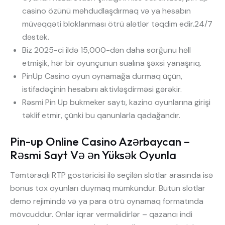
casino özünü məhdudlaşdırmaq və ya hesabın
müvəqqəti bloklanması ötrü alətlər təqdim edir.24/7
dəstək.
Biz 2025-ci ildə 15,000-dən daha sorğunu həll
etmişik, hər bir oyunçunun sualına şəxsi yanaşırıq.
PinUp Casino oyun oynamağa durmaq üçün,
istifadəçinin hesabını aktivləşdirməsi gərəkir.
Rəsmi Pin Up bukmeker saytı, kazino oyunlarına girişi
təklif etmir, çünki bu qanunlarla qadağandır.
Pin-up Online Casino Azərbaycan –
Rəsmi Sayt Və ən Yüksək Oyunla
Təmtəraqlı RTP göstəricisi ilə seçilən slotlar arasında isə
bonus tox oyunları duymaq mümkündür. Bütün slotlar
demo rejimində və ya para ötrü oynamaq formatında
mövcuddur. Onlar iqrar verməlidirlər – qazancı indi