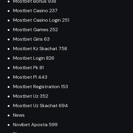
Mostbet Bonus 938
Mostbet Casino 237
Mostbet Casino Login 251
Mostbet Games 252
Mostbet Giris 63
Mostbet Kz Skachat 758
Mostbet Login 826
Mostbet Pk 81
Mostbet Pl 443
Mostbet Registration 153
Mostbet Uz 352
Mostbet Uz Skachat 694
News
Novibet Aposta 599