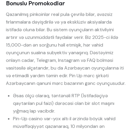
Bonuslu Promokodlar
Qazanılmış pinkoinlər real pula çevrilə bilər, əvəzsiz
fırlanmalara dəyişdirilə və ya eksklüziv aksiyalarda
istifadə oluna bilər. Bu sistem oyunçuların aktivliyini
artırır və uzunmüddətli faydalar verir. Biz 2025-ci ildə
15,000-dən ən sorğunu həll etmişik, hər vahid
oyunçunun sualına subyektiv yanaşırıq. Dəstəyimiz
onlayn cadar, Telegram, Instagram və FAQ bölməsi
vasitəsilə əlçatandır, bu da Azərbaycan oyunçularına iti
və etimadli yardım təmin edir. Pin Up mərc şirkəti
Azərbaycanın qanuni mərc bazarının gənc oyunçusudur.
Əsas ölçü olaraq, təntənəli RTP (İstifadəçiyə
qaytarılan pul faizi) dərəcəsi olan bir slot maşını
yığmaq lap vacibdir.
Pin-Up casino var-yox altı il ərzində böyük vahid
müvəffəqiyyət qazanaraq, 10 milyondan ən