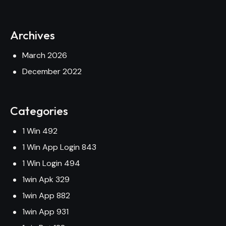
Archives
March 2026
December 2022
Categories
1 Win 492
1 Win App Login 843
1 Win Login 494
1win Apk 329
1win App 882
1win App 931