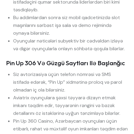
istifadəçini qumar sektorunda liderlərdən biri kimi
təsdiqləyib.
Bu addımlardan sonra siz mobil qadcetinizdə slot
maşınlarını sərbəst işə sala və demo rejimində
oynaya bilərsiniz.
Oyunçular nəticələri subyektiv bir cədvəldən izləyə
və digər oyunçularla onlayn söhbətə qoşula bilərlər.
Pin Up 306 Və Güzgü Saytları Ilə Başlanğıc
Siz avtorizasiya üçün telefon nömrəsi və SMS
istifadə edərək, “Pin Up” xidmətinə proloq və parol
olmadan iç ola bilərsiniz.
Aviatrix oyunçulara şəxsi təyyarə dizayn etmək
imkanı təqdim edir, təyyarənin rəngini və bəzək
detallarını öz istəklərinə uyğun tənzimləyə bilərlər.
Pin Up 360 Casino, Azərbaycan oyunçuları üçün
etibarlı, rahat və müxtəlif oyun imkanları təqdim edən