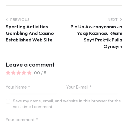
Post
PREVIOUS
NEXT
Sporting Activities
Pin Up Azərbaycanın ən
navigation
Gambling And Casino
Yaxşı Kazinosu Rəsmi
Established Web Site
Sayt Praktik Pulla
Oynayın
Leave a comment
0.0
/
5
Save my name, email, and website in this browser for the
next time I comment.