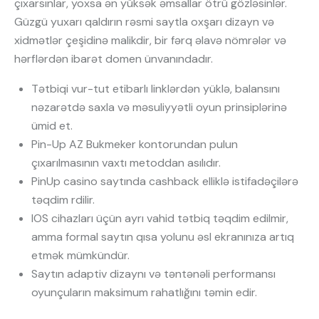
çıxarsınlar, yoxsa ən yüksək əmsallar ötrü gözləsinlər.
Güzgü yuxarı qaldırın rəsmi saytla oxşarı dizayn və
xidmətlər çeşidinə malikdir, bir fərq əlavə nömrələr və
hərflərdən ibarət domen ünvanındadır.
Tətbiqi vur-tut etibarlı linklərdən yüklə, balansını
nəzarətdə saxla və məsuliyyətli oyun prinsiplərinə
ümid et.
Pin-Up AZ Bukmeker kontorundan pulun
çıxarılmasının vaxtı metoddan asılıdır.
PinUp casino saytında cashback elliklə istifadəçilərə
təqdim rdilir.
IOS cihazları üçün ayrı vahid tətbiq təqdim edilmir,
amma formal saytın qısa yolunu əsl ekranınıza artıq
etmək mümkündür.
Saytın adaptiv dizaynı və təntənəli performansı
oyunçuların maksimum rahatlığını təmin edir.