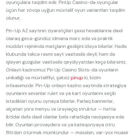
oyunçulara təqdim edir. PinUp Casino-da oyunçular
üçün hər zövqə uyğun müxtəlif oyun variantları təqdim
olunur.
Pin-Up AZ saytının ziyarətçiləri şəxsi hesablarına daxil
olaraq gecə-gündüz idmana mərc edə və praktik
müddət rejimində matçların gedişini izləyə bilərlər. Hədis
klubunda təkcə rəsmi sayt vasitəsilə deyil, həm də
işləyən güzgülər vasitəsilə qeydiyyatdan keçə bilərsiniz.
Onlayn kazinomuz Pin Up Casino Slots-da oyunların
unikallığı və müxtəlifliyi, şəksiz
pinup
ki, bizim
ixtisasımızdır. Pin-Up onlayn kazino saytında strategiya
oyunlarını sevənlər rulet və ya kart oyunlarını seçib
istədikləri oyunu oynaya bilərlər. Parlaq bannerlər,
əlçatan yörə menyu və ürəyiaçiq struktur — hətta
ibtidai dəfə daxil olanlar belə rahatlıqla naviqasiya edə
bilir. Oyunları provayderə və ya kateqoriyaya ötrü
filtrdən ötürmək mümkündür — məsələn, var-yox müasir