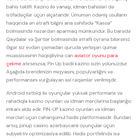
bahis təklifi. Kazino ilə yanaşı, idman bahisləri də
istifadəçilər üçün əlçatandır. Ümumən ödəniş üsulların
haqqında ən ətraflı bilgini ana səhifədə “Kassa”
bölməsində nəzərdən aparmaq mümkündür. Bu barədə
Qaydalar və Şərtlər bölməsində ətraflı öyrənə bilərsiniz.
Əgər siz evdən çıxmadan quruda yerləşən qumar
müəssisəsinin həqiqiliyinə can
aviator oyunu para
çekme
atırsınızsa, Pin Up bədii kazino sizin yolunuzdur.
Aşağıda brendimizin miqyasını, populyarlığını və
performansını vurğulayan əsl rəqəmlər verilmişdir.
Android tətbiqi ilə oyunçular yüksək performans və
rahatlıqla kazino oyunları və idman mərclərinə başlanğıc
imkanı əldə edir. PIN-UP kazino oyunları və idman
mərcləri üçün cahanşümul hədis platformasıdır. Bundan
artıq, pinup casino azərbaycanlı oyunçular üçün
subyektiv optimizasiya edilib. Hədis portfelində isə