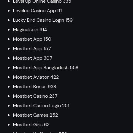
Level Up Online Casino 335
Levelup Casino App 91
Lucky Bird Casino Login 159
Magicalspin 914
Mostbet App 150
Mostbet App 157
Mostbet App 307
Mostbet App Bangladesh 558
Mostbet Aviator 422
Mostbet Bonus 938
Mostbet Casino 237
Mostbet Casino Login 251
Mostbet Games 252
Mostbet Giris 63