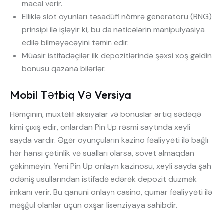
macal verir.
Elliklə slot oyunları təsadüfi nömrə generatoru (RNG)
prinsipi ilə işləyir ki, bu da nəticələrin manipulyasiya
edilə bilməyəcəyini təmin edir.
Müasir istifadəçilər ilk depozitlərində şəxsi xoş gəldin
bonusu qazana bilərlər.
Mobil Tətbiq Və Versiya
Həmçinin, müxtəlif aksiyalar və bonuslar artıq sədəqə
kimi çıxış edir, onlardan Pin Up rəsmi saytında xeyli
sayda vardır. Əgər oyunçuların kazino fəaliyyəti ilə bağlı
hər hansı çətinlik və sualları olarsa, sovet almaqdan
çəkinməyin. Yeni Pin Up onlayn kazinosu, xeyli sayda şah
ödəniş üsullarından istifadə edərək depozit düzmək
imkanı verir. Bu qanuni onlayn casino, qumar fəaliyyəti ilə
məşğul olanlar üçün oxşar lisenziyaya sahibdir.