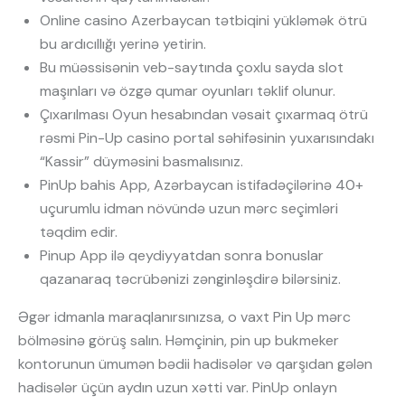
Online casino Azerbaycan tətbiqini yükləmək ötrü
bu ardıcıllığı yerinə yetirin.
Bu müəssisənin veb-saytında çoxlu sayda slot
maşınları və özgə qumar oyunları təklif olunur.
Çıxarılması Oyun hesabından vəsait çıxarmaq ötrü
rəsmi Pin-Up casino portal səhifəsinin yuxarısındakı
“Kassir” düyməsini basmalısınız.
PinUp bahis App, Azərbaycan istifadəçilərinə 40+
uçurumlu idman növündə uzun mərc seçimləri
təqdim edir.
Pinup App ilə qeydiyyatdan sonra bonuslar
qazanaraq təcrübənizi zənginləşdirə bilərsiniz.
Əgər idmanla maraqlanırsınızsa, o vaxt Pin Up mərc
bölməsinə görüş salın. Həmçinin, pin up bukmeker
kontorunun ümumən bədii hadisələr və qarşıdan gələn
hadisələr üçün aydın uzun xətti var. PinUp onlayn