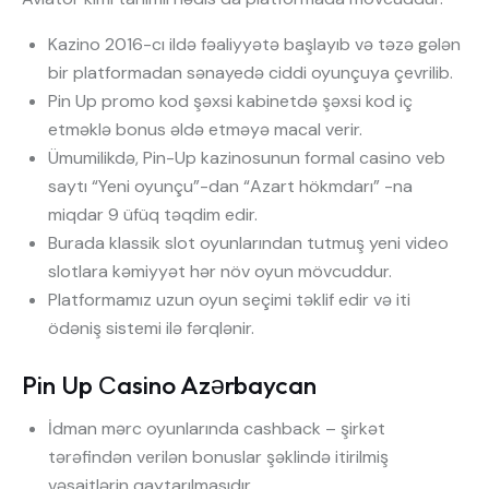
Kazino 2016-cı ildə fəaliyyətə başlayıb və təzə gələn
bir platformadan sənayedə ciddi oyunçuya çevrilib.
Pin Up promo kod şəxsi kabinetdə şəxsi kod iç
etməklə bonus əldə etməyə macal verir.
Ümumilikdə, Pin-Up kazinosunun formal casino veb
saytı “Yeni oyunçu”-dan “Azart hökmdarı” -na
miqdar 9 üfüq təqdim edir.
Burada klassik slot oyunlarından tutmuş yeni video
slotlara kəmiyyət hər növ oyun mövcuddur.
Platformamız uzun oyun seçimi təklif edir və iti
ödəniş sistemi ilə fərqlənir.
Pin Up Сasino Azərbaycan
İdman mərc oyunlarında cashback – şirkət
tərəfindən verilən bonuslar şəklində itirilmiş
vəsaitlərin qaytarılmasıdır.