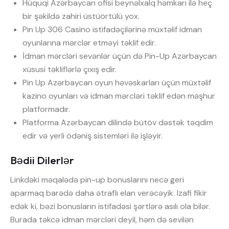
Hüquqi Azərbaycan ofisi beynəlxalq həmkarı ilə heç
bir şəkildə zahiri üstüörtülü yox.
Pin Up 306 Casino istifadəçilərinə müxtəlif idman
oyunlarına mərclər etməyi təklif edir.
İdman mərcləri sevənlər üçün də Pin-Up Azərbaycan
xüsusi təkliflərlə çıxış edir.
Pin Up Azərbaycan oyun həvəskarları üçün müxtəlif
kazino oyunları və idman mərcləri təklif edən məşhur
platformadır.
Platforma Azərbaycan dilində bütöv dəstək təqdim
edir və yerli ödəniş sistemləri ilə işləyir.
Bədii Dilerlər
Linkdəki məqalədə pin-up bonuslarını necə geri
aparmaq barədə daha ətraflı elan verəcəyik. Izafi fikir
edək ki, bəzi bonusların istifadəsi şərtlərə asılı ola bilər.
Burada təkcə idman mərcləri deyil, həm də sevilən