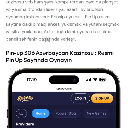
kazinosu veb həm şəxsi kompüterdən, həm də planşet
və ya smartfondan lisenziyalı azartlı əyləncələri
oynamaq imkanı verir. Prinsip eynidir – Pin Up rəsmi
saytına daxil olmaq, anketi yükləmək, valyutanı seçmək
və şifrə yoxlamaq. Adi olduğu kimi, oyuna daxil olma
paneli səhifənin başlığında yerləşir.
Pin-up 306 Azərbaycan Kazinosu : Rəsmi
Pin Up Saytında Oynayın