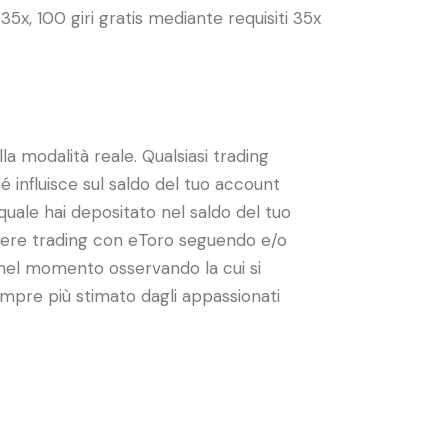
5x, 100 giri gratis mediante requisiti 35x
la modalità reale. Qualsiasi trading
é influisce sul saldo del tuo account
 quale hai depositato nel saldo del tuo
mpiere trading con eToro seguendo e/o
e nel momento osservando la cui si
empre più stimato dagli appassionati