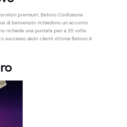
da fornitori premium. Betovo Confusione
i bonus di benvenuto richiedono un acconto
no richiede una puntata pari a 35 volte
oro successo aiuto clienti vittoria Betovo è
oro