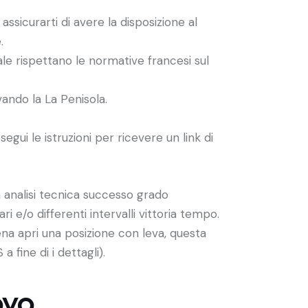
sicurarti di avere la disposizione al
.
uale rispettano le normative francesi sul
vando la La Penisola.
gui le istruzioni per ricevere un link di
ia analisi tecnica successo grado
i e/o differenti intervalli vittoria tempo.
na apri una posizione con leva, questa
fine di i dettagli).
ovo