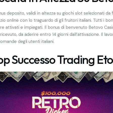
nus deposito, validi in altezza su giochi slot selezionati 
io online con lo traguardo di gli fruitori italiani. Tutti 
 attivati e impiegati. Il bonus di benvenuto Betovo Casi
ricevuto, da aderire entro 14 giorni dall’attivazione. Il lav
mande degli utenti italiani.
pp Successo Trading Et