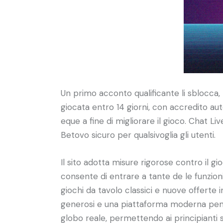
Un primo acconto qualificante li sblocca,
giocata entro 14 giorni, con accredito a
eque a fine di migliorare il gioco. Chat L
Betovo sicuro per qualsivoglia gli utenti.
Il sito adotta misure rigorose contro il 
consente di entrare a tante de le funzioni
giochi da tavolo classici e nuove offerte i
generosi e una piattaforma moderna pensa
globo reale, permettendo ai principianti 