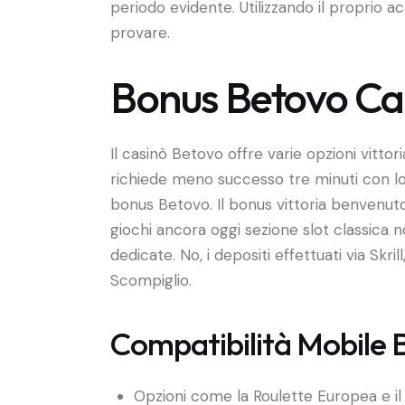
periodo evidente. Utilizzando il proprio acc
provare.
Bonus Betovo Ca
Il casinò Betovo offre varie opzioni vittoria
richiede meno successo tre minuti con lo sc
bonus Betovo. Il bonus vittoria benvenuto
giochi ancora oggi sezione slot classica 
dedicate. No, i depositi effettuati via Skr
Scompiglio.
Compatibilità Mobile 
Opzioni come la Roulette Europea e il Bl