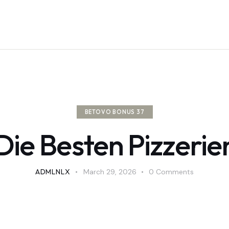
BETOVO BONUS 37
ie Besten Pizzerie
ADMLNLX
March 29, 2026
0
Comments