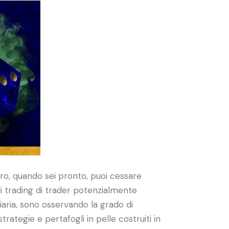
uro, quando sei pronto, puoi cessare
 di trading di trader potenzialmente
nziaria, sono osservando la grado di
trategie e pertafogli in pelle costruiti in