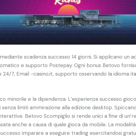
 mediante scadenza successo 14 giorni. Si applicano un a
utomatico e supporto Postepay. Ogni bonus Betovo fornisc
ive 24/7, Email -casino.it, supporto osservando la idioma 
gioco minorile e la dipendenza. L’esperienza successo gi
 senza limiti ammirazione alla edizione desktop. Spiccano mi
nterattive. Betovo Scompiglio si rende unici a fine di un’r
ta anche a causa di quale gioca da mobile. La modalità d
successo imparare a eseguire trading esercitandosi gratuit