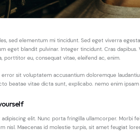
les, sed elementum mi tincidunt. Sed eget viverra egesta
psum eget blandit pulvinar. Integer tincidunt. Cras dapib
a, porttitor eu, consequat vitae, eleifend ac, enim.
tus error sit voluptatem accusantium doloremque laudant
tecto beatae vitae dicta sunt, explicabo. nemo enim ipsam 
yourself
piscing elit. Nunc porta fringilla ullamcorper. Morbi felis 
isl. Maecenas id molestie turpis, sit amet feugiat lore