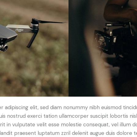
r adipiscing elit, sed diam nonummy nibh euismod tincid
uis nostrud exerci tation ullamcorper suscipit lobortis n
t in vulputate velit esse molestie consequat, vel illum dol
andit praesent luptatum zzril delenit augue duis dolore t