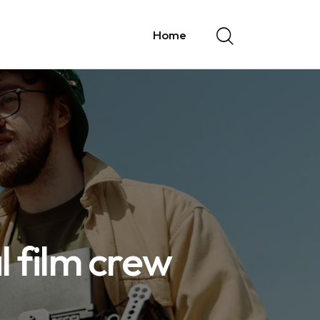
Home
l film crew