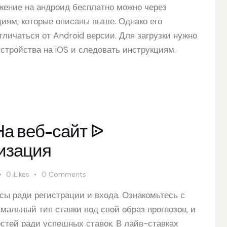
жение на андроид бесплатно можно через
циям, которые описаны выше. Однако его
тличаться от Android версии. Для загрузки нужно
стройства на iOS и следовать инструкциям.
 На веб-сайт ᐉ
изация
0
Likes
0
Comments
ы ради регистрации и входа. Ознакомьтесь с
имальный тип ставки под свой образ прогнозов, и
тей ради успешных ставок. В лайв-ставках