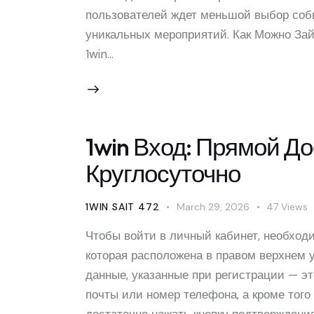
пользователей ждет меньшой выбор собы
уникальных мероприятий. Как Можно За
1win…
1win Вход: Прямой До
Круглосуточно
1WIN SAIT 472
March 29, 2026
47
Views
Чтобы войти в личный кабинет, необходим
которая расположена в правом верхнем 
данные, указанные при регистрации — э
почты или номер телефона, а кроме тог