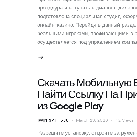
процедура и вступать в диалог с дилер
подготовлена специальная студия, офор
онлайн-казино. Перейдя в данный раздел
реальными игроками, проживающими в ра
осуществляется под управлением компа
Скачать Мобильную В
Найти Ссылку На При
из Google Play
1WIN SAIT 538
March 29, 2026
42
Views
Разрешите установку, откройте загружен