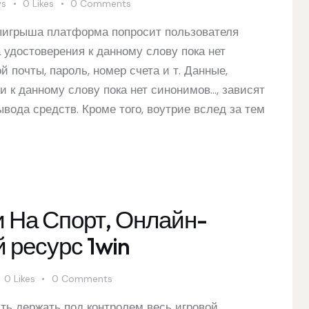
ws
0
Likes
0
Comments
ыигрыша платформа попросит пользователя
 удостоверения к данному слову пока нет
 почты, пароль, номер счета и т. Данные,
 к данному слову пока нет синонимов…, зависят
вода средств. Кроме того, воутрие вслед за тем
и На Спорт, Онлайн-
ресурс 1win
0
Likes
0
Comments
ть держать под контролем весь игровой