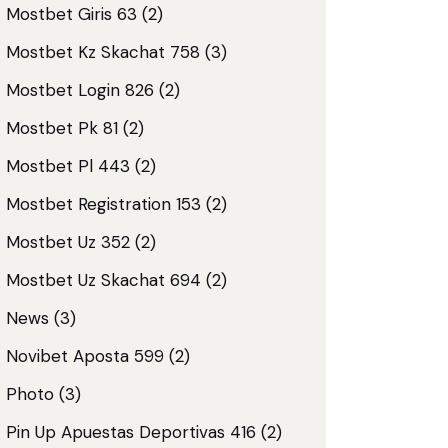
Mostbet Giris 63
(2)
Mostbet Kz Skachat 758
(3)
Mostbet Login 826
(2)
Mostbet Pk 81
(2)
Mostbet Pl 443
(2)
Mostbet Registration 153
(2)
Mostbet Uz 352
(2)
Mostbet Uz Skachat 694
(2)
News
(3)
Novibet Aposta 599
(2)
Photo
(3)
Pin Up Apuestas Deportivas 416
(2)