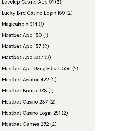
Levelup Casino App 91
(2)
Lucky Bird Casino Login 159
(2)
Magicalspin 914
(1)
Mostbet App 150
(1)
Mostbet App 157
(2)
Mostbet App 307
(2)
Mostbet App Bangladesh 558
(2)
Mostbet Aviator 422
(2)
Mostbet Bonus 938
(1)
Mostbet Casino 237
(2)
Mostbet Casino Login 251
(2)
Mostbet Games 252
(2)