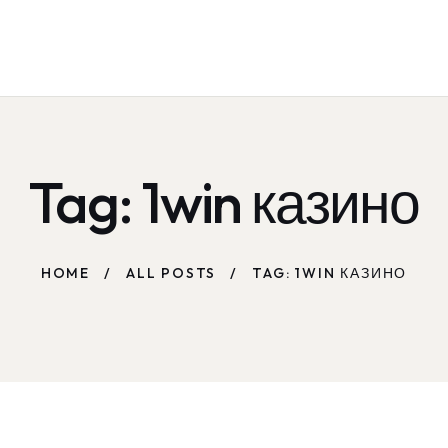
Tag: 1win казино
HOME
ALL POSTS
TAG: 1WIN КАЗИНО