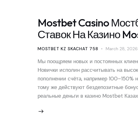
Mostbet Casino Мос
Ставок На Казино Mo
MOSTBET KZ SKACHAT 758
March 28, 2026
Мы поощряем новых и постоянных клиент
Новички исполин рассчитывать на высо
пополнении счёта, например 100–150% н
тому же действуют бездепозитные бонус
реальные деньги в казино Mostbet Казах