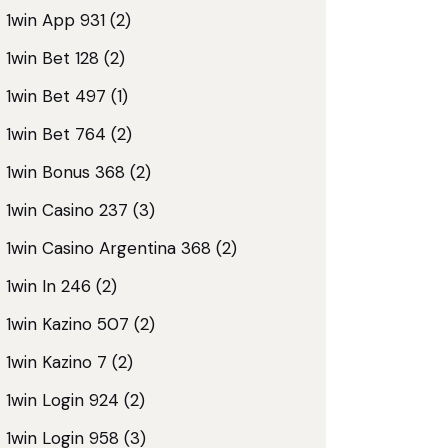
1win App 931
(2)
1win Bet 128
(2)
1win Bet 497
(1)
1win Bet 764
(2)
1win Bonus 368
(2)
1win Casino 237
(3)
1win Casino Argentina 368
(2)
1win In 246
(2)
1win Kazino 507
(2)
1win Kazino 7
(2)
1win Login 924
(2)
1win Login 958
(3)