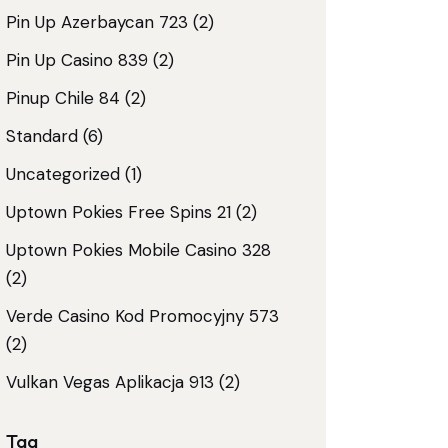
Pin Up Azerbaycan 723
(2)
Pin Up Casino 839
(2)
Pinup Chile 84
(2)
Standard
(6)
Uncategorized
(1)
Uptown Pokies Free Spins 21
(2)
Uptown Pokies Mobile Casino 328
(2)
Verde Casino Kod Promocyjny 573
(2)
Vulkan Vegas Aplikacja 913
(2)
Tag