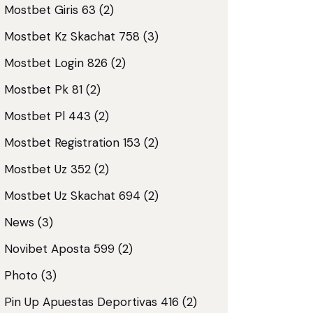
Mostbet Giris 63
(2)
Mostbet Kz Skachat 758
(3)
Mostbet Login 826
(2)
Mostbet Pk 81
(2)
Mostbet Pl 443
(2)
Mostbet Registration 153
(2)
Mostbet Uz 352
(2)
Mostbet Uz Skachat 694
(2)
News
(3)
Novibet Aposta 599
(2)
Photo
(3)
Pin Up Apuestas Deportivas 416
(2)