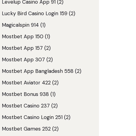
Levelup Casino App 91
(2)
Lucky Bird Casino Login 159
(2)
Magicalspin 914
(1)
Mostbet App 150
(1)
Mostbet App 157
(2)
Mostbet App 307
(2)
Mostbet App Bangladesh 558
(2)
Mostbet Aviator 422
(2)
Mostbet Bonus 938
(1)
Mostbet Casino 237
(2)
Mostbet Casino Login 251
(2)
Mostbet Games 252
(2)