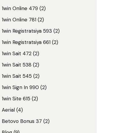
1win Online 479
(2)
1win Online 781
(2)
1win Registratsiya 593
(2)
1win Registratsiya 661
(2)
1win Sait 472
(2)
1win Sait 538
(2)
1win Sait 545
(2)
1win Sign In 990
(2)
1win Site 615
(2)
Aerial
(4)
Betovo Bonus 37
(2)
Blog
(9)