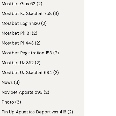
Mostbet Giris 63
(2)
Mostbet Kz Skachat 758
(3)
Mostbet Login 826
(2)
Mostbet Pk 81
(2)
Mostbet Pl 443
(2)
Mostbet Registration 153
(2)
Mostbet Uz 352
(2)
Mostbet Uz Skachat 694
(2)
News
(3)
Novibet Aposta 599
(2)
Photo
(3)
Pin Up Apuestas Deportivas 416
(2)