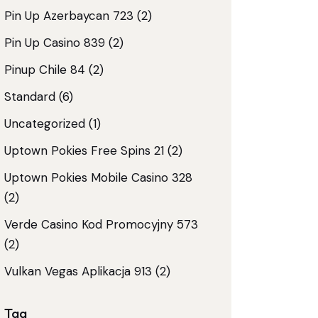
Pin Up Azerbaycan 723
(2)
Pin Up Casino 839
(2)
Pinup Chile 84
(2)
Standard
(6)
Uncategorized
(1)
Uptown Pokies Free Spins 21
(2)
Uptown Pokies Mobile Casino 328
(2)
Verde Casino Kod Promocyjny 573
(2)
Vulkan Vegas Aplikacja 913
(2)
Tag