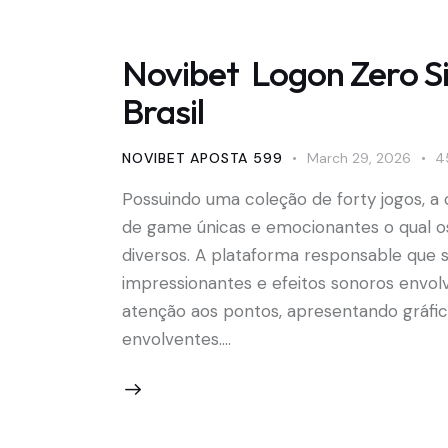
Novibet ️ Logon Zero Si
Brasil
NOVIBET APOSTA 599
March 29, 2026
4
Possuindo uma coleção de forty jogos, a 
de game únicas e emocionantes o qual o
diversos. A plataforma responsable que s
impressionantes e efeitos sonoros envol
atenção aos pontos, apresentando gráfic
envolventes.…