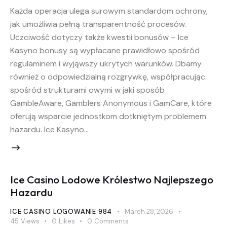
Każda operacja ulega surowym standardom ochrony,
jak umożliwia pełną transparentność procesów.
Uczciwość dotyczy także kwestii bonusów – Ice
Kasyno bonusy są wypłacane prawidłowo spośród
regulaminem i wyjąwszy ukrytych warunków. Dbamy
również o odpowiedzialną rozgrywkę, współpracując
spośród strukturami owymi w jaki sposób
GambleAware, Gamblers Anonymous i GamCare, które
oferują wsparcie jednostkom dotkniętym problemem
hazardu. Ice Kasyno…
Ice Casino Lodowe Królestwo Najlepszego
Hazardu
ICE CASINO LOGOWANIE 984
March 28, 2026
45
Views
0
Likes
0
Comments