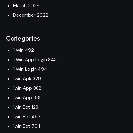
March 2026
December 2022
Categories
1 Win 492
1 Win App Login 843
1 Win Login 494
1win Apk 329
1win App 882
1win App 931
1win Bet 128
1win Bet 497
1win Bet 764