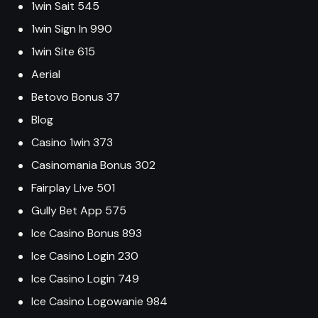
1win Sait 545
1win Sign In 990
1win Site 615
Aerial
Betovo Bonus 37
Blog
Casino 1win 373
Casinomania Bonus 302
Fairplay Live 501
Gully Bet App 575
Ice Casino Bonus 893
Ice Casino Login 230
Ice Casino Login 749
Ice Casino Logowanie 984