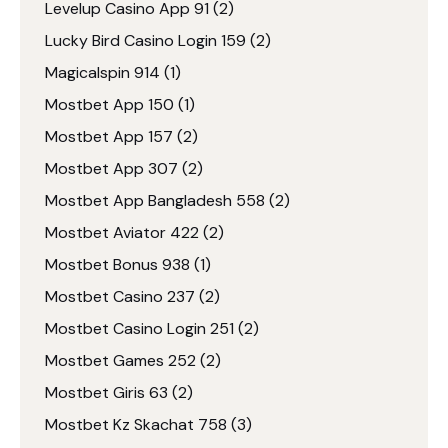
Levelup Casino App 91
(2)
Lucky Bird Casino Login 159
(2)
Magicalspin 914
(1)
Mostbet App 150
(1)
Mostbet App 157
(2)
Mostbet App 307
(2)
Mostbet App Bangladesh 558
(2)
Mostbet Aviator 422
(2)
Mostbet Bonus 938
(1)
Mostbet Casino 237
(2)
Mostbet Casino Login 251
(2)
Mostbet Games 252
(2)
Mostbet Giris 63
(2)
Mostbet Kz Skachat 758
(3)