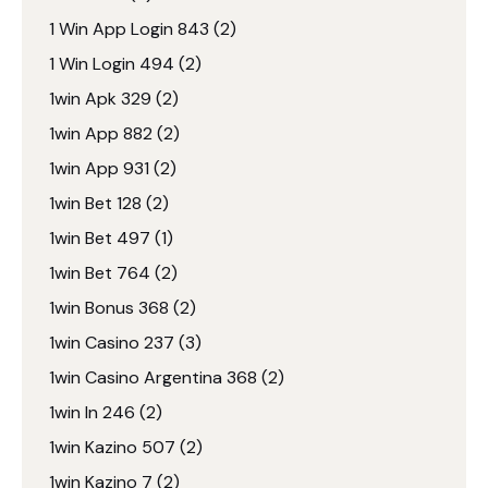
1 Win App Login 843
(2)
1 Win Login 494
(2)
1win Apk 329
(2)
1win App 882
(2)
1win App 931
(2)
1win Bet 128
(2)
1win Bet 497
(1)
1win Bet 764
(2)
1win Bonus 368
(2)
1win Casino 237
(3)
1win Casino Argentina 368
(2)
1win In 246
(2)
1win Kazino 507
(2)
1win Kazino 7
(2)