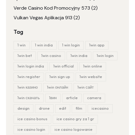
Verde Casino Kod Promocyjny 573
(2)
Vulkan Vegas Aplikacja 913
(2)
Tag
1 win
1 win india
1 win login
1win app
1win bet
1win casino
1win india
1win login
1win login india
1win official
1win online
1win register
1win sign up
1win website
1win казино
1win онлайн
1win сайт
1win скачать
1вин
article
camera
design
drone
edit
film
icecasino
ice casino bonus
ice casino gry za 1 gr
ice casino login
ice casino logowanie