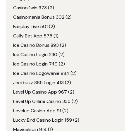
Casino 1win 373
(2)
Casinomania Bonus 302
(2)
Fairplay Live 501
(2)
Gully Bet App 575
(1)
Ice Casino Bonus 893
(2)
Ice Casino Login 230
(2)
Ice Casino Login 749
(2)
Ice Casino Logowanie 984
(2)
Jeetbuzz 365 Login 413
(2)
Level Up Casino App 967
(2)
Level Up Online Casino 335
(2)
Levelup Casino App 91
(2)
Lucky Bird Casino Login 159
(2)
Magicalspin 914
(1)