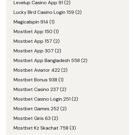
Levelup Casino App 91
(2)
Lucky Bird Casino Login 159
(2)
Magicalspin 914
(1)
Mostbet App 150
(1)
Mostbet App 157
(2)
Mostbet App 307
(2)
Mostbet App Bangladesh 558
(2)
Mostbet Aviator 422
(2)
Mostbet Bonus 938
(1)
Mostbet Casino 237
(2)
Mostbet Casino Login 251
(2)
Mostbet Games 252
(2)
Mostbet Giris 63
(2)
Mostbet Kz Skachat 758
(3)