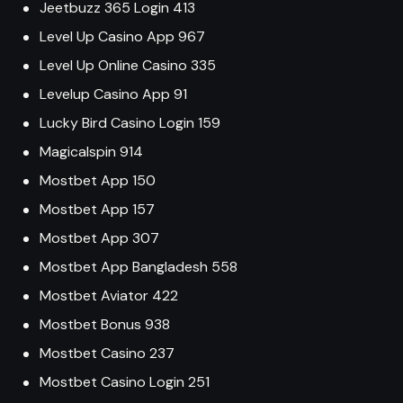
Jeetbuzz 365 Login 413
Level Up Casino App 967
Level Up Online Casino 335
Levelup Casino App 91
Lucky Bird Casino Login 159
Magicalspin 914
Mostbet App 150
Mostbet App 157
Mostbet App 307
Mostbet App Bangladesh 558
Mostbet Aviator 422
Mostbet Bonus 938
Mostbet Casino 237
Mostbet Casino Login 251