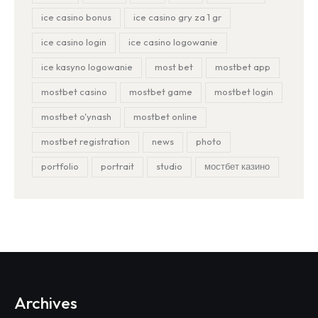
ice casino bonus
ice casino gry za 1 gr
ice casino login
ice casino logowanie
ice kasyno logowanie
most bet
mostbet app
mostbet casino
mostbet game
mostbet login
mostbet o'ynash
mostbet online
mostbet registration
news
photo
portfolio
portrait
studio
мостбет казино
Archives