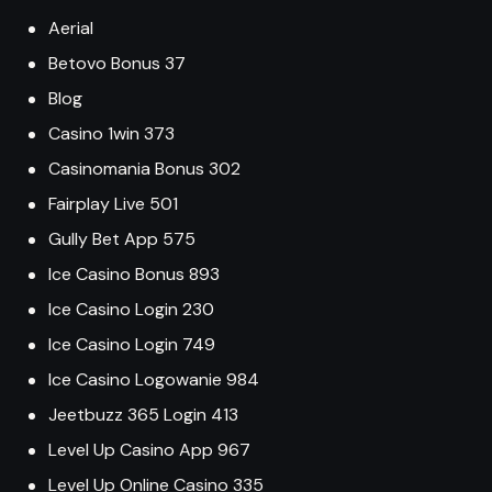
Aerial
Betovo Bonus 37
Blog
Casino 1win 373
Casinomania Bonus 302
Fairplay Live 501
Gully Bet App 575
Ice Casino Bonus 893
Ice Casino Login 230
Ice Casino Login 749
Ice Casino Logowanie 984
Jeetbuzz 365 Login 413
Level Up Casino App 967
Level Up Online Casino 335