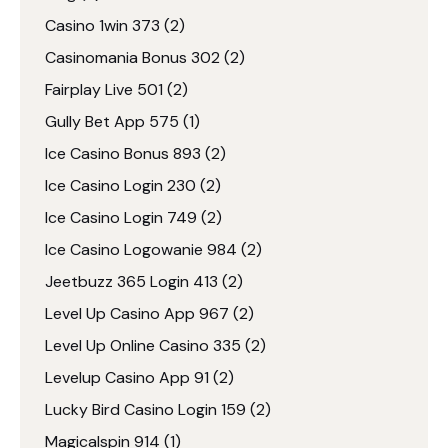
Casino 1win 373
(2)
Casinomania Bonus 302
(2)
Fairplay Live 501
(2)
Gully Bet App 575
(1)
Ice Casino Bonus 893
(2)
Ice Casino Login 230
(2)
Ice Casino Login 749
(2)
Ice Casino Logowanie 984
(2)
Jeetbuzz 365 Login 413
(2)
Level Up Casino App 967
(2)
Level Up Online Casino 335
(2)
Levelup Casino App 91
(2)
Lucky Bird Casino Login 159
(2)
Magicalspin 914
(1)