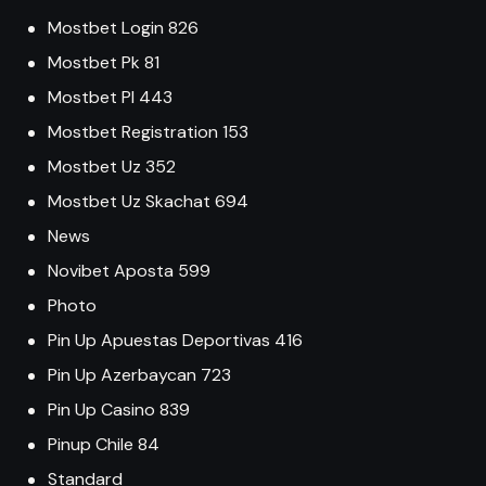
Mostbet Login 826
Mostbet Pk 81
Mostbet Pl 443
Mostbet Registration 153
Mostbet Uz 352
Mostbet Uz Skachat 694
News
Novibet Aposta 599
Photo
Pin Up Apuestas Deportivas 416
Pin Up Azerbaycan 723
Pin Up Casino 839
Pinup Chile 84
Standard