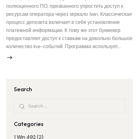
полноценного ПО, призванного упростить доступ к
ресурсам оператора через зеркало 1win. Классическая
процесс депозита включает в себя установление
платежной информации. К тому же этот букмекер
предоставляет доступ к ставкам на довольно большое
количество live-событий. Программа использует…
Search
Search
for:
Categories
1 Win 492
(2)