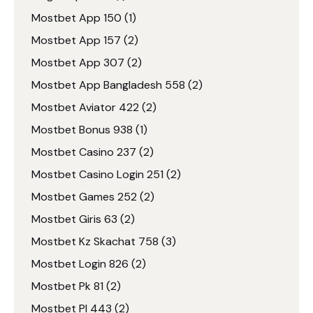
Mostbet App 150
(1)
Mostbet App 157
(2)
Mostbet App 307
(2)
Mostbet App Bangladesh 558
(2)
Mostbet Aviator 422
(2)
Mostbet Bonus 938
(1)
Mostbet Casino 237
(2)
Mostbet Casino Login 251
(2)
Mostbet Games 252
(2)
Mostbet Giris 63
(2)
Mostbet Kz Skachat 758
(3)
Mostbet Login 826
(2)
Mostbet Pk 81
(2)
Mostbet Pl 443
(2)