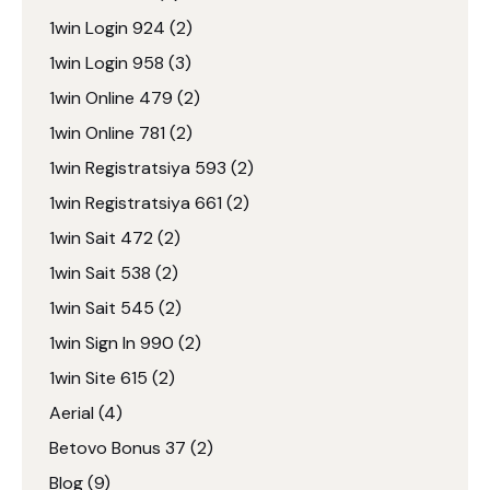
1win Login 924
(2)
1win Login 958
(3)
1win Online 479
(2)
1win Online 781
(2)
1win Registratsiya 593
(2)
1win Registratsiya 661
(2)
1win Sait 472
(2)
1win Sait 538
(2)
1win Sait 545
(2)
1win Sign In 990
(2)
1win Site 615
(2)
Aerial
(4)
Betovo Bonus 37
(2)
Blog
(9)