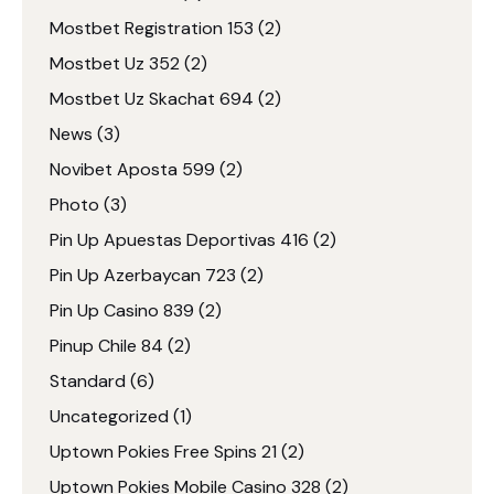
Mostbet Registration 153
(2)
Mostbet Uz 352
(2)
Mostbet Uz Skachat 694
(2)
News
(3)
Novibet Aposta 599
(2)
Photo
(3)
Pin Up Apuestas Deportivas 416
(2)
Pin Up Azerbaycan 723
(2)
Pin Up Casino 839
(2)
Pinup Chile 84
(2)
Standard
(6)
Uncategorized
(1)
Uptown Pokies Free Spins 21
(2)
Uptown Pokies Mobile Casino 328
(2)