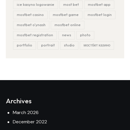
ice kasyno logowanie
most bet
mostbet app
mostbet casino
mostbet game
mostbet login
mostbet o'ynash
mostbet online
mostbet registration
news
photo
portfolio
portrait
studio
мостбет казино
Archives
March 2026
December 2022